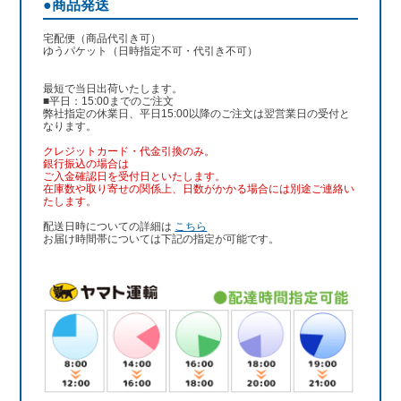
●商品発送
宅配便（商品代引き可）
ゆうパケット（日時指定不可・代引き不可）
最短で当日出荷いたします。
■平日：15:00までのご注文
弊社指定の休業日、平日15:00以降のご注文は翌営業日の受付と
なります。
クレジットカード・代金引換のみ。
銀行振込
の場合は
ご入金確認日を受付日といたします。
在庫数や取り寄せの関係上、日数がかかる場合には別途ご連絡い
たします。
配送日時についての詳細は
こちら
お届け時間帯については下記の指定が可能です。