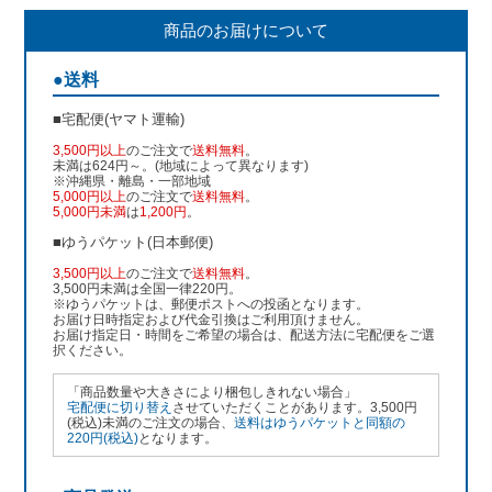
商品のお届けについて
●送料
■宅配便(ヤマト運輸)
3,500円以上
のご注文で
送料無料
。
未満は624円～。(地域によって異なります)
※沖縄県・離島・一部地域
5,000円以上
のご注文で
送料無料
。
5,000円未満
は
1,200円
。
■ゆうパケット(日本郵便)
3,500円以上
のご注文で
送料無料
。
3,500円未満は全国一律220円。
※ゆうパケットは、郵便ポストへの投函となります。
お届け日時指定および代金引換はご利用頂けません。
お届け指定日・時間をご希望の場合は、配送方法に宅配便をご選
択ください。
「商品数量や大きさにより梱包しきれない場合」
宅配便に切り替え
させていただくことがあります。3,500円
(税込)未満のご注文の場合、
送料はゆうパケットと同額の
220円(税込)
となります。