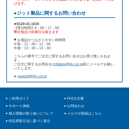
げます。
●ジット製品に関するお問い合わせ
➤0120-41-1630
【受付時間】9：00～17：00
弊社指定の休業日を除きます
お電話がつながりやすい時間帯
午前：11：00～12：00
午後：13：00～14：00
こちらの番号でご注文に関するお問い合せはお受け致しかねま
す。
ご注文に関するお問合せは
jitstore@jit-c.co.jp
宛にメールでお願い
いたします。
➤
support@jit-c.co.jp
ご利用ガイド
FAX注文書
サポート体制
お問合わせ
個人情報の取り扱いについて
メルマガ登録はこちら
特定商取引法に基づく表示