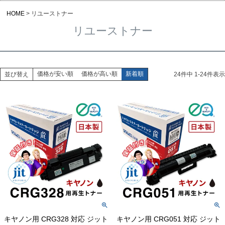
HOME
リユーストナー
リユーストナー
価格が安い順
価格が高い順
新着順
並び替え
24
件中
1
-
24
件表示
キヤノン用 CRG328 対応 ジット
キヤノン用 CRG051 対応 ジット