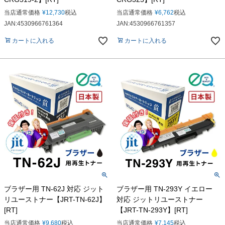
当店通常価格
¥
12,730
税込
当店通常価格
¥
6,762
税込
JAN:4530966761364
JAN:4530966761357
カートに入れる
カートに入れる
ブラザー用 TN-62J 対応 ジット
ブラザー用 TN-293Y イエロー
リユーストナー【JRT-TN-62J】
対応 ジットリユーストナー
[RT]
【JRT-TN-293Y】[RT]
当店通常価格
¥
9,680
税込
当店通常価格
¥
7,145
税込