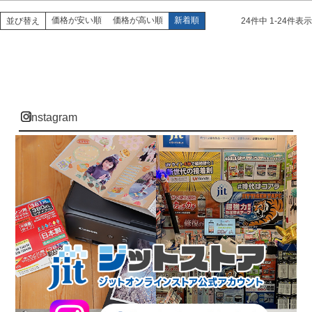
価格が安い順
価格が高い順
新着順
並び替え
24
件中
1
-
24
件表示
instagram