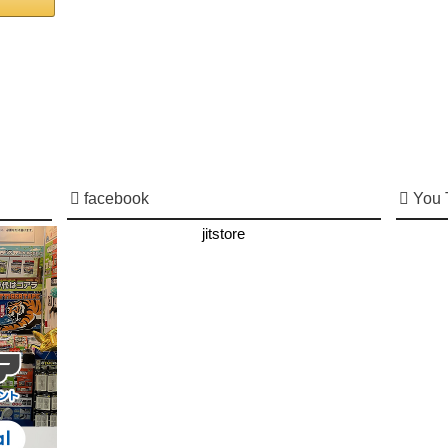
facebook
You 
jitstore