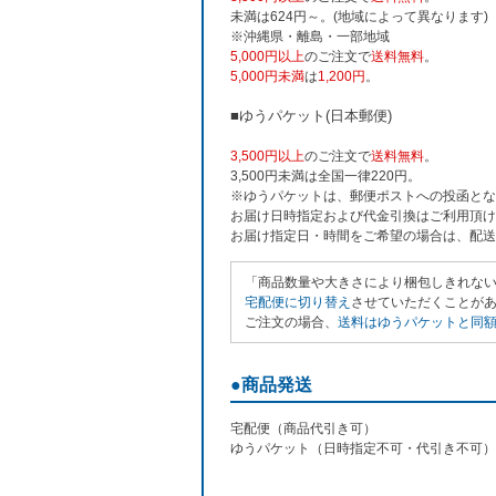
未満は624円～。(地域によって異なります)
※沖縄県・離島・一部地域
5,000円以上
のご注文で
送料無料
。
5,000円未満
は
1,200円
。
■ゆうパケット(日本郵便)
3,500円以上
のご注文で
送料無料
。
3,500円未満は全国一律220円。
※ゆうパケットは、郵便ポストへの投函とな
お届け日時指定および代金引換はご利用頂け
お届け指定日・時間をご希望の場合は、配送
「商品数量や大きさにより梱包しきれな
宅配便に切り替え
させていただくことがあり
ご注文の場合、
送料はゆうパケットと同額の
●商品発送
宅配便（商品代引き可）
ゆうパケット（日時指定不可・代引き不可）