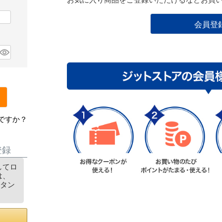
会員登
ですか？
登録
用してロ
は、
ボタン