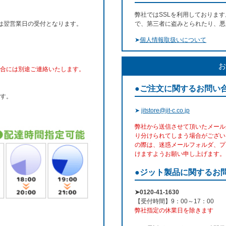
弊社ではSSLを利用しておりま
文は翌営業日の受付となります。
で、第三者に盗みとられたり、悪
➤
個人情報取扱いについて
お
合には別途ご連絡いたします。
●ご注文に関するお問い
す。
➤
jitstore@jit-c.co.jp
弊社から送信させて頂いたメール
り分けられてしまう場合がござい
の際は、迷惑メールフォルダ、プ
けますようお願い申し上げます。
●ジット製品に関するお
➤0120-41-1630
【受付時間】9：00～17：00
弊社指定の休業日を除きます