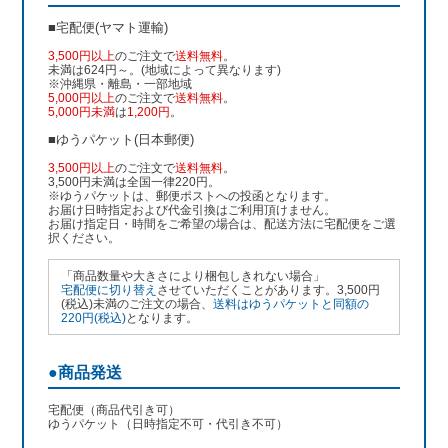
■宅配便(ヤマト運輸)
3,500円以上
のご注文で
送料無料
。
未満は624円～。(地域によって異なります)
※沖縄県・離島・一部地域
5,000円以上
のご注文で
送料無料
。
5,000円未満
は
1,200円
。
■ゆうパケット(日本郵便)
3,500円以上
のご注文で
送料無料
。
3,500円未満は全国一律220円。
※ゆうパケットは、郵便ポストへの投函となります。
お届け日時指定および代金引換はご利用頂けません。
お届け指定日・時間をご希望の場合は、配送方法に宅配便をご選
択ください。
「商品数量や大きさにより梱包しきれない場合」
宅配便に切り替え
させていただくことがあります。3,500円
(税込)未満のご注文の場合、
送料はゆうパケットと同額の
220円(税込)
となります。
●商品発送
宅配便（商品代引き可）
ゆうパケット（日時指定不可・代引き不可）