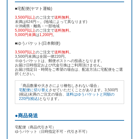
■宅配便(ヤマト運輸)
3,500円以上
のご注文で
送料無料
。
未満は624円～。(地域によって異なります)
※沖縄県・離島・一部地域
5,000円以上
のご注文で
送料無料
。
5,000円未満
は
1,200円
。
■ゆうパケット(日本郵便)
3,500円以上
のご注文で
送料無料
。
3,500円未満は全国一律220円。
※ゆうパケットは、郵便ポストへの投函となります。
お届け日時指定および代金引換はご利用頂けません。
お届け指定日・時間をご希望の場合は、配送方法に宅配便をご選
択ください。
「商品数量や大きさにより梱包しきれない場合」
宅配便に切り替え
させていただくことがあります。3,500円
(税込)未満のご注文の場合、
送料はゆうパケットと同額の
220円(税込)
となります。
●商品発送
宅配便（商品代引き可）
ゆうパケット（日時指定不可・代引き不可）