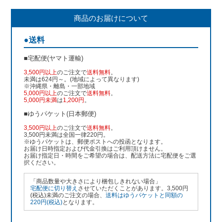
商品のお届けについて
●送料
■宅配便(ヤマト運輸)
3,500円以上
のご注文で
送料無料
。
未満は624円～。(地域によって異なります)
※沖縄県・離島・一部地域
5,000円以上
のご注文で
送料無料
。
5,000円未満
は
1,200円
。
■ゆうパケット(日本郵便)
3,500円以上
のご注文で
送料無料
。
3,500円未満は全国一律220円。
※ゆうパケットは、郵便ポストへの投函となります。
お届け日時指定および代金引換はご利用頂けません。
お届け指定日・時間をご希望の場合は、配送方法に宅配便をご選
択ください。
「商品数量や大きさにより梱包しきれない場合」
宅配便に切り替え
させていただくことがあります。3,500円
(税込)未満のご注文の場合、
送料はゆうパケットと同額の
220円(税込)
となります。