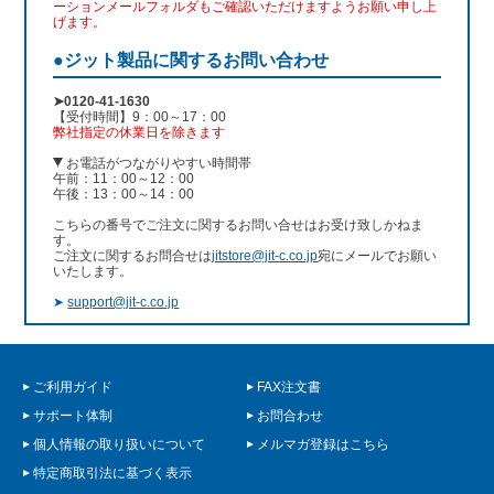
ーションメールフォルダもご確認いただけますようお願い申し上
げます。
●ジット製品に関するお問い合わせ
➤0120-41-1630
【受付時間】9：00～17：00
弊社指定の休業日を除きます
お電話がつながりやすい時間帯
午前：11：00～12：00
午後：13：00～14：00
こちらの番号でご注文に関するお問い合せはお受け致しかねま
す。
ご注文に関するお問合せは
jitstore@jit-c.co.jp
宛にメールでお願い
いたします。
➤
support@jit-c.co.jp
ご利用ガイド
FAX注文書
サポート体制
お問合わせ
個人情報の取り扱いについて
メルマガ登録はこちら
特定商取引法に基づく表示