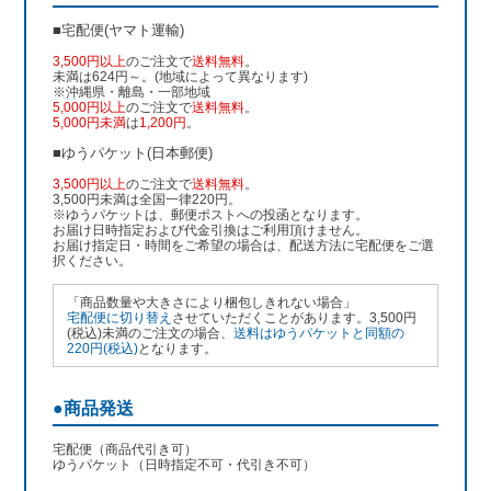
■宅配便(ヤマト運輸)
3,500円以上
のご注文で
送料無料
。
未満は624円～。(地域によって異なります)
※沖縄県・離島・一部地域
5,000円以上
のご注文で
送料無料
。
5,000円未満
は
1,200円
。
■ゆうパケット(日本郵便)
3,500円以上
のご注文で
送料無料
。
3,500円未満は全国一律220円。
※ゆうパケットは、郵便ポストへの投函となります。
お届け日時指定および代金引換はご利用頂けません。
お届け指定日・時間をご希望の場合は、配送方法に宅配便をご選
択ください。
「商品数量や大きさにより梱包しきれない場合」
宅配便に切り替え
させていただくことがあります。3,500円
(税込)未満のご注文の場合、
送料はゆうパケットと同額の
220円(税込)
となります。
●商品発送
宅配便（商品代引き可）
ゆうパケット（日時指定不可・代引き不可）