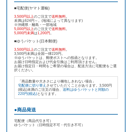
■宅配便(ヤマト運輸)
3,500円以上
のご注文で
送料無料
。
未満は624円～。(地域によって異なります)
※沖縄県・離島・一部地域
5,000円以上
のご注文で
送料無料
。
5,000円未満
は
1,200円
。
■ゆうパケット(日本郵便)
3,500円以上
のご注文で
送料無料
。
3,500円未満は全国一律220円。
※ゆうパケットは、郵便ポストへの投函となります。
お届け日時指定および代金引換はご利用頂けません。
お届け指定日・時間をご希望の場合は、配送方法に宅配便をご選
択ください。
「商品数量や大きさにより梱包しきれない場合」
宅配便に切り替え
させていただくことがあります。3,500円
(税込)未満のご注文の場合、
送料はゆうパケットと同額の
220円(税込)
となります。
●商品発送
宅配便（商品代引き可）
ゆうパケット（日時指定不可・代引き不可）