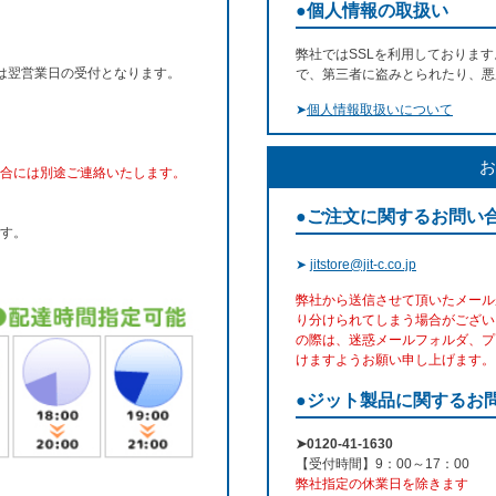
●個人情報の取扱い
弊社ではSSLを利用しておりま
文は翌営業日の受付となります。
で、第三者に盗みとられたり、悪
➤
個人情報取扱いについて
お
合には別途ご連絡いたします。
●ご注文に関するお問い
す。
➤
jitstore@jit-c.co.jp
弊社から送信させて頂いたメール
り分けられてしまう場合がござい
の際は、迷惑メールフォルダ、プ
けますようお願い申し上げます。
●ジット製品に関するお
➤0120-41-1630
【受付時間】9：00～17：00
弊社指定の休業日を除きます