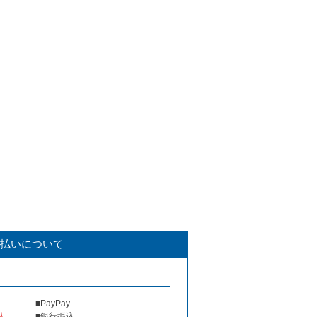
払いについて
■PayPay
人
■銀行振込