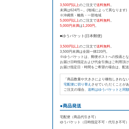
3,500円以上
のご注文で
送料無料
。
未満は624円～。(地域によって異なります)
※沖縄県・離島・一部地域
5,000円以上
のご注文で
送料無料
。
5,000円未満
は
1,200円
。
■ゆうパケット(日本郵便)
3,500円以上
のご注文で
送料無料
。
3,500円未満は全国一律220円。
※ゆうパケットは、郵便ポストへの投函とな
お届け日時指定および代金引換はご利用頂け
お届け指定日・時間をご希望の場合は、配送
「商品数量や大きさにより梱包しきれな
宅配便に切り替え
させていただくことがあり
ご注文の場合、
送料はゆうパケットと同額の
●商品発送
宅配便（商品代引き可）
ゆうパケット（日時指定不可・代引き不可）