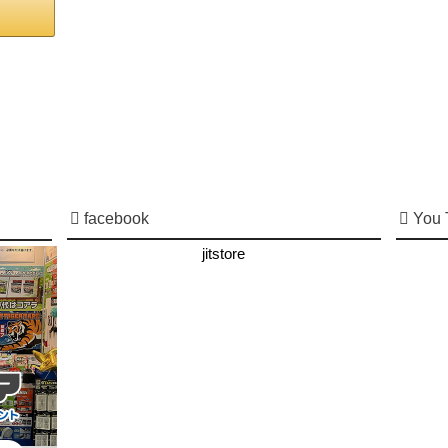
facebook
You 
jitstore