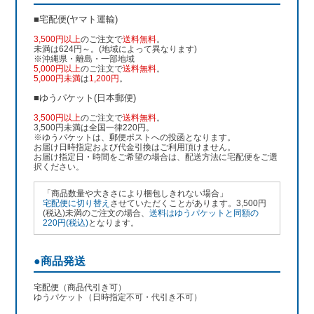
■宅配便(ヤマト運輸)
3,500円以上
のご注文で
送料無料
。
未満は624円～。(地域によって異なります)
※沖縄県・離島・一部地域
5,000円以上
のご注文で
送料無料
。
5,000円未満
は
1,200円
。
■ゆうパケット(日本郵便)
3,500円以上
のご注文で
送料無料
。
3,500円未満は全国一律220円。
※ゆうパケットは、郵便ポストへの投函となります。
お届け日時指定および代金引換はご利用頂けません。
お届け指定日・時間をご希望の場合は、配送方法に宅配便をご選
択ください。
「商品数量や大きさにより梱包しきれない場合」
宅配便に切り替え
させていただくことがあります。3,500円
(税込)未満のご注文の場合、
送料はゆうパケットと同額の
220円(税込)
となります。
●商品発送
宅配便（商品代引き可）
ゆうパケット（日時指定不可・代引き不可）