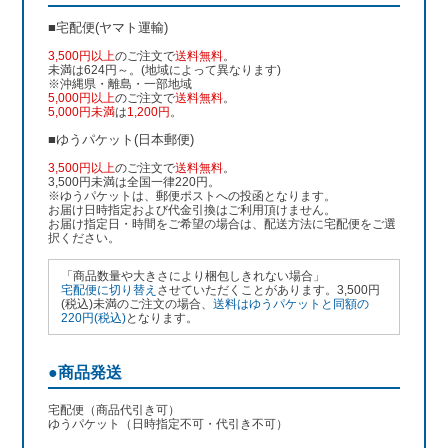
■宅配便(ヤマト運輸)
3,500円以上
のご注文で
送料無料
。
未満は624円～。(地域によって異なります)
※沖縄県・離島・一部地域
5,000円以上
のご注文で
送料無料
。
5,000円未満
は
1,200円
。
■ゆうパケット(日本郵便)
3,500円以上
のご注文で
送料無料
。
3,500円未満は全国一律220円。
※ゆうパケットは、郵便ポストへの投函となります。
お届け日時指定および代金引換はご利用頂けません。
お届け指定日・時間をご希望の場合は、配送方法に宅配便をご選
択ください。
「商品数量や大きさにより梱包しきれない場合」
宅配便に切り替え
させていただくことがあります。3,500円
(税込)未満のご注文の場合、
送料はゆうパケットと同額の
220円(税込)
となります。
●商品発送
宅配便（商品代引き可）
ゆうパケット（日時指定不可・代引き不可）