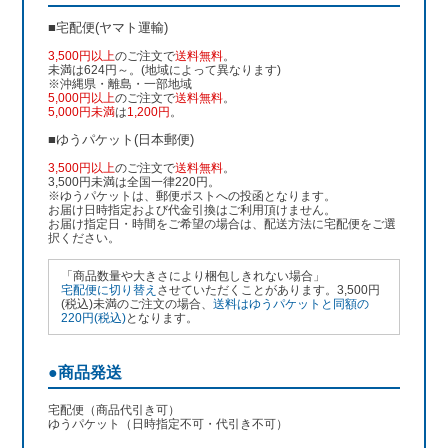
■宅配便(ヤマト運輸)
3,500円以上
のご注文で
送料無料
。
未満は624円～。(地域によって異なります)
※沖縄県・離島・一部地域
5,000円以上
のご注文で
送料無料
。
5,000円未満
は
1,200円
。
■ゆうパケット(日本郵便)
3,500円以上
のご注文で
送料無料
。
3,500円未満は全国一律220円。
※ゆうパケットは、郵便ポストへの投函となります。
お届け日時指定および代金引換はご利用頂けません。
お届け指定日・時間をご希望の場合は、配送方法に宅配便をご選
択ください。
「商品数量や大きさにより梱包しきれない場合」
宅配便に切り替え
させていただくことがあります。3,500円
(税込)未満のご注文の場合、
送料はゆうパケットと同額の
220円(税込)
となります。
●商品発送
宅配便（商品代引き可）
ゆうパケット（日時指定不可・代引き不可）