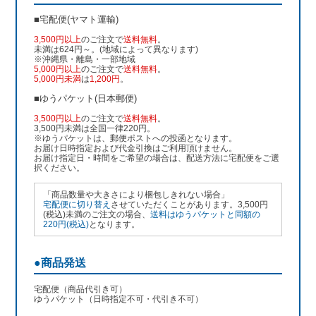
■宅配便(ヤマト運輸)
3,500円以上
のご注文で
送料無料
。
未満は624円～。(地域によって異なります)
※沖縄県・離島・一部地域
5,000円以上
のご注文で
送料無料
。
5,000円未満
は
1,200円
。
■ゆうパケット(日本郵便)
3,500円以上
のご注文で
送料無料
。
3,500円未満は全国一律220円。
※ゆうパケットは、郵便ポストへの投函となります。
お届け日時指定および代金引換はご利用頂けません。
お届け指定日・時間をご希望の場合は、配送方法に宅配便をご選
択ください。
「商品数量や大きさにより梱包しきれない場合」
宅配便に切り替え
させていただくことがあります。3,500円
(税込)未満のご注文の場合、
送料はゆうパケットと同額の
220円(税込)
となります。
●商品発送
宅配便（商品代引き可）
ゆうパケット（日時指定不可・代引き不可）