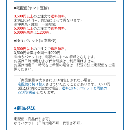
■宅配便(ヤマト運輸)
3,500円以上
のご注文で
送料無料
。
未満は624円～。(地域によって異なります)
※沖縄県・離島・一部地域
5,000円以上
のご注文で
送料無料
。
5,000円未満
は
1,200円
。
■ゆうパケット(日本郵便)
3,500円以上
のご注文で
送料無料
。
3,500円未満は全国一律220円。
※ゆうパケットは、郵便ポストへの投函となります。
お届け日時指定および代金引換はご利用頂けません。
お届け指定日・時間をご希望の場合は、配送方法に宅配便をご選
択ください。
「商品数量や大きさにより梱包しきれない場合」
宅配便に切り替え
させていただくことがあります。3,500円
(税込)未満のご注文の場合、
送料はゆうパケットと同額の
220円(税込)
となります。
●商品発送
宅配便（商品代引き可）
ゆうパケット（日時指定不可・代引き不可）