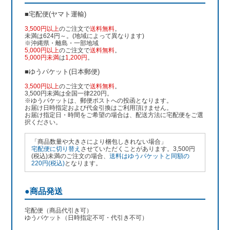
■宅配便(ヤマト運輸)
3,500円以上
のご注文で
送料無料
。
未満は624円～。(地域によって異なります)
※沖縄県・離島・一部地域
5,000円以上
のご注文で
送料無料
。
5,000円未満
は
1,200円
。
■ゆうパケット(日本郵便)
3,500円以上
のご注文で
送料無料
。
3,500円未満は全国一律220円。
※ゆうパケットは、郵便ポストへの投函となります。
お届け日時指定および代金引換はご利用頂けません。
お届け指定日・時間をご希望の場合は、配送方法に宅配便をご選
択ください。
「商品数量や大きさにより梱包しきれない場合」
宅配便に切り替え
させていただくことがあります。3,500円
(税込)未満のご注文の場合、
送料はゆうパケットと同額の
220円(税込)
となります。
●商品発送
宅配便（商品代引き可）
ゆうパケット（日時指定不可・代引き不可）