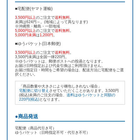
■宅配便(ヤマト運輸)
3,500円以上
のご注文で
送料無料
。
未満は624円～。(地域によって異なります)
※沖縄県・離島・一部地域
5,000円以上
のご注文で
送料無料
。
5,000円未満
は
1,200円
。
■ゆうパケット(日本郵便)
3,500円以上
のご注文で
送料無料
。
3,500円未満は全国一律220円。
※ゆうパケットは、郵便ポストへの投函となります。
お届け日時指定および代金引換はご利用頂けません。
お届け指定日・時間をご希望の場合は、配送方法に宅配便をご選
択ください。
「商品数量や大きさにより梱包しきれない場合」
宅配便に切り替え
させていただくことがあります。3,500円
(税込)未満のご注文の場合、
送料はゆうパケットと同額の
220円(税込)
となります。
●商品発送
宅配便（商品代引き可）
ゆうパケット（日時指定不可・代引き不可）