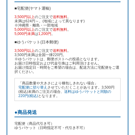
■宅配便(ヤマト運輸)
3,500円以上
のご注文で
送料無料
。
未満は624円～。(地域によって異なります)
※沖縄県・離島・一部地域
5,000円以上
のご注文で
送料無料
。
5,000円未満
は
1,200円
。
■ゆうパケット(日本郵便)
3,500円以上
のご注文で
送料無料
。
3,500円未満は全国一律220円。
※ゆうパケットは、郵便ポストへの投函となります。
お届け日時指定および代金引換はご利用頂けません。
お届け指定日・時間をご希望の場合は、配送方法に宅配便をご選
択ください。
「商品数量や大きさにより梱包しきれない場合」
宅配便に切り替え
させていただくことがあります。3,500円
(税込)未満のご注文の場合、
送料はゆうパケットと同額の
220円(税込)
となります。
●商品発送
宅配便（商品代引き可）
ゆうパケット（日時指定不可・代引き不可）