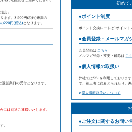
方法に宅配便をご選択ください。
初めて
い場合」
●ポイント制度
ます。3,500円(税込)未満の
220円(税込)
となります。
ポイント交換レートは1ポイント
●会員登録・メールマガ
会員登録は
こちら
メルマガ登録・変更・解除は
こ
●個人情報の取扱い
弊社ではSSLを利用しておりま
文は翌営業日の受付となります。
で、第三者に盗みとられたり、悪
➤
個人情報取扱いについて
お
合には別途ご連絡いたします。
●ご注文に関するお問い
す。