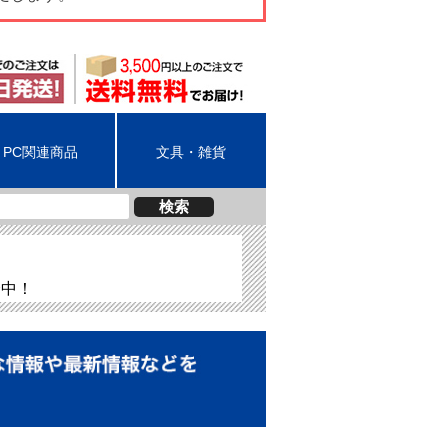
PC関連商品
文具・雑貨
検索
介中！