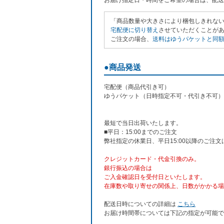
お届け指定日・時間をご希望の場合は、配送
「商品数量や大きさにより梱包しきれな
宅配便に切り替え
させていただくことがあり
ご注文の場合、
送料はゆうパケットと同額の
●商品発送
宅配便（商品代引き可）
ゆうパケット（日時指定不可・代引き不可）
最短で当日出荷いたします。
■平日：15:00までのご注文
弊社指定の休業日、平日15:00以降のご注
クレジットカード・代金引換のみ。
銀行振込
の場合は
ご入金確認日を受付日といたします。
在庫数や取り寄せの関係上、日数がかかる場
配送日時についての詳細は
こちら
お届け時間帯については下記の指定が可能で