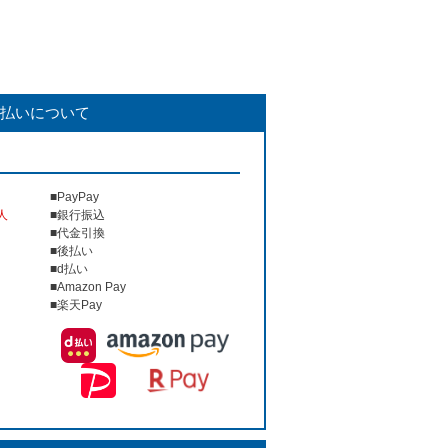
払いについて
■PayPay
人
■銀行振込
■代金引換
■後払い
■d払い
■Amazon Pay
■楽天Pay