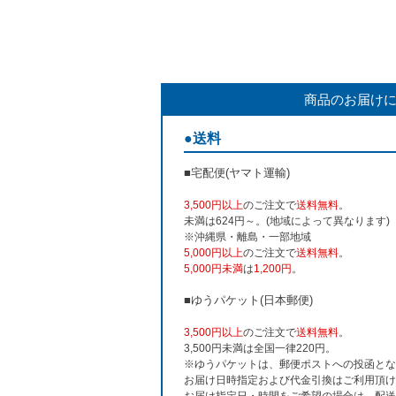
商品のお届け
●送料
■宅配便(ヤマト運輸)
3,500円以上
のご注文で
送料無料
。
未満は624円～。(地域によって異なります)
※沖縄県・離島・一部地域
5,000円以上
のご注文で
送料無料
。
5,000円未満
は
1,200円
。
■ゆうパケット(日本郵便)
3,500円以上
のご注文で
送料無料
。
3,500円未満は全国一律220円。
※ゆうパケットは、郵便ポストへの投函とな
お届け日時指定および代金引換はご利用頂け