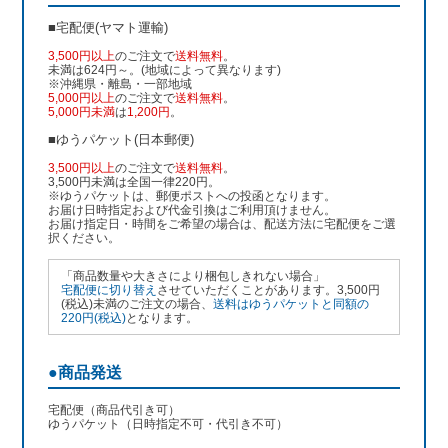
■宅配便(ヤマト運輸)
3,500円以上
のご注文で
送料無料
。
未満は624円～。(地域によって異なります)
※沖縄県・離島・一部地域
5,000円以上
のご注文で
送料無料
。
5,000円未満
は
1,200円
。
■ゆうパケット(日本郵便)
3,500円以上
のご注文で
送料無料
。
3,500円未満は全国一律220円。
※ゆうパケットは、郵便ポストへの投函となります。
お届け日時指定および代金引換はご利用頂けません。
お届け指定日・時間をご希望の場合は、配送方法に宅配便をご選
択ください。
「商品数量や大きさにより梱包しきれない場合」
宅配便に切り替え
させていただくことがあります。3,500円
(税込)未満のご注文の場合、
送料はゆうパケットと同額の
220円(税込)
となります。
●商品発送
宅配便（商品代引き可）
ゆうパケット（日時指定不可・代引き不可）