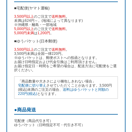
■宅配便(ヤマト運輸)
3,500円以上
のご注文で
送料無料
。
未満は624円～。(地域によって異なります)
※沖縄県・離島・一部地域
5,000円以上
のご注文で
送料無料
。
5,000円未満
は
1,200円
。
■ゆうパケット(日本郵便)
3,500円以上
のご注文で
送料無料
。
3,500円未満は全国一律220円。
※ゆうパケットは、郵便ポストへの投函となります。
お届け日時指定および代金引換はご利用頂けません。
お届け指定日・時間をご希望の場合は、配送方法に宅配便をご選
択ください。
「商品数量や大きさにより梱包しきれない場合」
宅配便に切り替え
させていただくことがあります。3,500円
(税込)未満のご注文の場合、
送料はゆうパケットと同額の
220円(税込)
となります。
●商品発送
宅配便（商品代引き可）
ゆうパケット（日時指定不可・代引き不可）