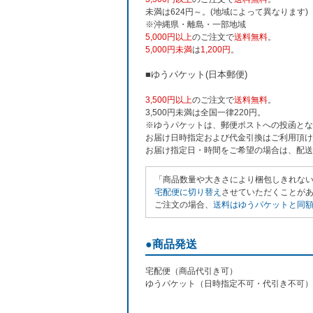
未満は624円～。(地域によって異なります)
※沖縄県・離島・一部地域
5,000円以上
のご注文で
送料無料
。
5,000円未満
は
1,200円
。
■ゆうパケット(日本郵便)
3,500円以上
のご注文で
送料無料
。
3,500円未満は全国一律220円。
※ゆうパケットは、郵便ポストへの投函とな
お届け日時指定および代金引換はご利用頂け
お届け指定日・時間をご希望の場合は、配送
「商品数量や大きさにより梱包しきれな
宅配便に切り替え
させていただくことがあり
ご注文の場合、
送料はゆうパケットと同額の
●商品発送
宅配便（商品代引き可）
ゆうパケット（日時指定不可・代引き不可）