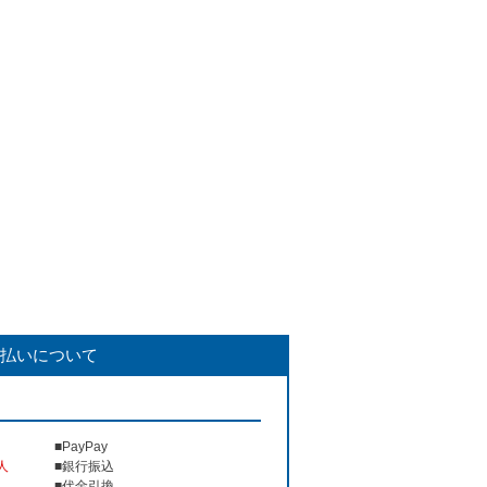
払いについて
■PayPay
人
■銀行振込
■代金引換