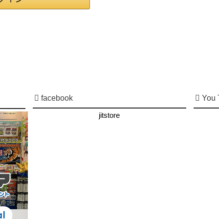
facebook
You 
jitstore