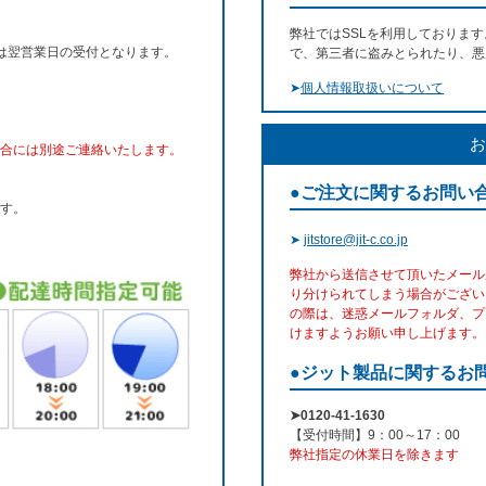
弊社ではSSLを利用しておりま
文は翌営業日の受付となります。
で、第三者に盗みとられたり、悪
➤
個人情報取扱いについて
お
合には別途ご連絡いたします。
●ご注文に関するお問い
す。
➤
jitstore@jit-c.co.jp
弊社から送信させて頂いたメール
り分けられてしまう場合がござい
の際は、迷惑メールフォルダ、プ
けますようお願い申し上げます。
●ジット製品に関するお
➤0120-41-1630
【受付時間】9：00～17：00
弊社指定の休業日を除きます