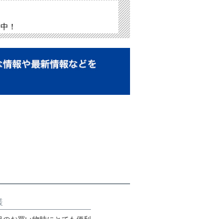
介中！
様