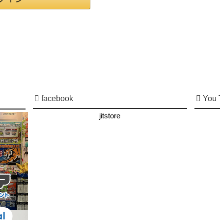
facebook
You 
jitstore