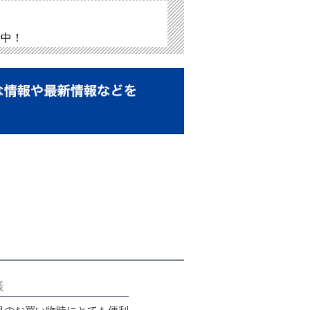
介中！
様