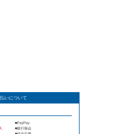
払いについて
■PayPay
人
■銀行振込
■代金引換