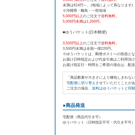
未満は624円～。(地域によって異なります)
※沖縄県・離島・一部地域
5,000円以上
のご注文で
送料無料
。
5,000円未満
は
1,200円
。
■ゆうパケット(日本郵便)
3,500円以上
のご注文で
送料無料
。
3,500円未満は全国一律220円。
※ゆうパケットは、郵便ポストへの投函とな
お届け日時指定および代金引換はご利用頂け
お届け指定日・時間をご希望の場合は、配送
「商品数量や大きさにより梱包しきれな
宅配便に切り替え
させていただくことがあり
ご注文の場合、
送料はゆうパケットと同額の
●商品発送
宅配便（商品代引き可）
ゆうパケット（日時指定不可・代引き不可）