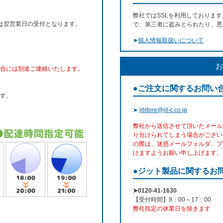
弊社ではSSLを利用しておりま
文は翌営業日の受付となります。
で、第三者に盗みとられたり、悪
➤
個人情報取扱いについて
お
合には別途ご連絡いたします。
●ご注文に関するお問い
す。
➤
jitstore@jit-c.co.jp
弊社から送信させて頂いたメール
り分けられてしまう場合がござい
の際は、迷惑メールフォルダ、プ
けますようお願い申し上げます。
●ジット製品に関するお
➤0120-41-1630
【受付時間】9：00～17：00
弊社指定の休業日を除きます