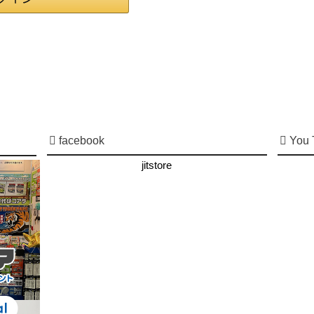
facebook
You 
jitstore