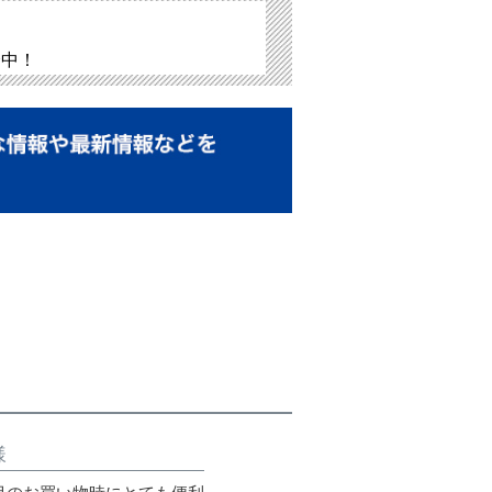
介中！
様