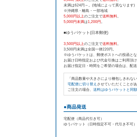
未満は624円～。(地域によって異なります)
※沖縄県・離島・一部地域
5,000円以上
のご注文で
送料無料
。
5,000円未満
は
1,200円
。
■ゆうパケット(日本郵便)
3,500円以上
のご注文で
送料無料
。
3,500円未満は全国一律220円。
※ゆうパケットは、郵便ポストへの投函とな
お届け日時指定および代金引換はご利用頂け
お届け指定日・時間をご希望の場合は、配送
「商品数量や大きさにより梱包しきれな
宅配便に切り替え
させていただくことがあり
ご注文の場合、
送料はゆうパケットと同額の
●商品発送
宅配便（商品代引き可）
ゆうパケット（日時指定不可・代引き不可）