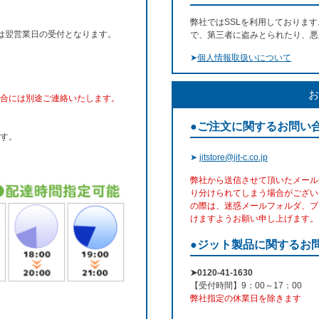
弊社ではSSLを利用しておりま
文は翌営業日の受付となります。
で、第三者に盗みとられたり、悪
➤
個人情報取扱いについて
お
合には別途ご連絡いたします。
●ご注文に関するお問い
す。
➤
jitstore@jit-c.co.jp
弊社から送信させて頂いたメール
り分けられてしまう場合がござい
の際は、迷惑メールフォルダ、プ
けますようお願い申し上げます。
●ジット製品に関するお
➤0120-41-1630
【受付時間】9：00～17：00
弊社指定の休業日を除きます