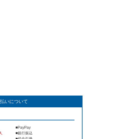
払いについて
■PayPay
人
■銀行振込
■代金引換