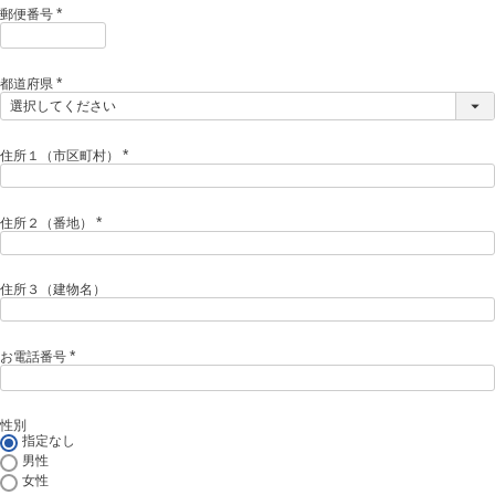
)
郵便番号
(
必
須
)
都道府県
(
必
須
)
住所１（市区町村）
(
必
須
)
住所２（番地）
(
必
須
)
住所３（建物名）
お電話番号
(
必
須
)
性別
指定なし
男性
女性