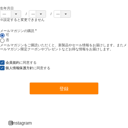
生年月日
※設定すると変更できません
メールマガジンの購読
(
可
必
否
須
メールマガジンをご購読いただくと、新製品やセール情報をお届けします。またメ
)
ールマガジン限定クーポンやプレゼントなどお得な情報をお届けします。
会員規約
に同意する
個人情報保護方針
に同意する
登録
instagram