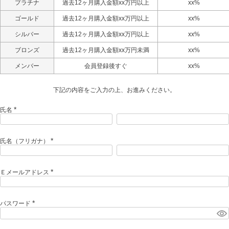
プラチナ
過去12ヶ月購入金額xx万円以上
xx%
ゴールド
過去12ヶ月購入金額xx万円以上
xx%
シルバー
過去12ヶ月購入金額xx万円以上
xx%
ブロンズ
過去12ヶ月購入金額xx万円未満
xx%
メンバー
会員登録後すぐ
xx%
下記の内容をご入力の上、お進みください。
氏名
(
必
須
)
氏名（フリガナ）
(
必
須
)
Ｅメールアドレス
(
必
須
)
パスワード
(
必
須