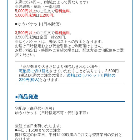
未満は624円～。(地域によって異なります)
※沖縄県・離島・一部地域
5,000円以上
のご注文で
送料無料
。
5,000円未満
は
1,200円
。
■ゆうパケット(日本郵便)
3,500円以上
のご注文で
送料無料
。
3,500円未満は全国一律220円。
※ゆうパケットは、郵便ポストへの投函となります。
お届け日時指定および代金引換はご利用頂けません。
お届け指定日・時間をご希望の場合は、配送方法に宅配便をご選
択ください。
「商品数量や大きさにより梱包しきれない場合」
宅配便に切り替え
させていただくことがあります。3,500円
(税込)未満のご注文の場合、
送料はゆうパケットと同額の
220円(税込)
となります。
●商品発送
宅配便（商品代引き可）
ゆうパケット（日時指定不可・代引き不可）
最短で当日出荷いたします。
■平日：15:00までのご注文
弊社指定の休業日、平日15:00以降のご注文は翌営業日の受付と
なります。