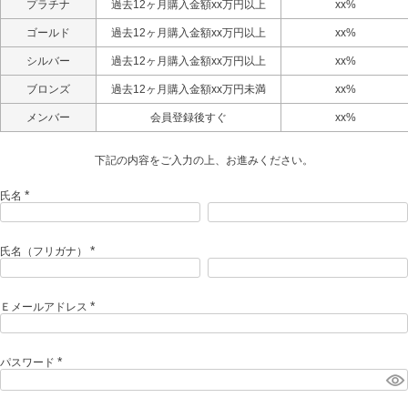
プラチナ
過去12ヶ月購入金額xx万円以上
xx%
ゴールド
過去12ヶ月購入金額xx万円以上
xx%
シルバー
過去12ヶ月購入金額xx万円以上
xx%
ブロンズ
過去12ヶ月購入金額xx万円未満
xx%
メンバー
会員登録後すぐ
xx%
下記の内容をご入力の上、お進みください。
氏名
(
必
須
)
氏名（フリガナ）
(
必
須
)
Ｅメールアドレス
(
必
須
)
パスワード
(
必
須