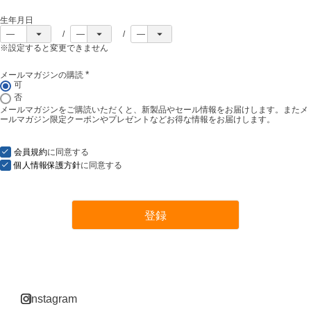
生年月日
※設定すると変更できません
メールマガジンの購読
(
可
必
否
須
メールマガジンをご購読いただくと、新製品やセール情報をお届けします。またメ
)
ールマガジン限定クーポンやプレゼントなどお得な情報をお届けします。
会員規約
に同意する
個人情報保護方針
に同意する
登録
instagram