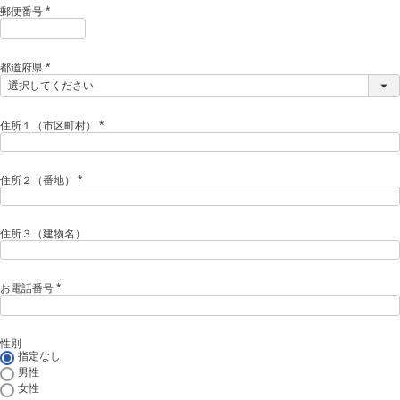
)
郵便番号
(
必
須
)
都道府県
(
必
須
)
住所１（市区町村）
(
必
須
)
住所２（番地）
(
必
須
)
住所３（建物名）
お電話番号
(
必
須
)
性別
指定なし
男性
女性