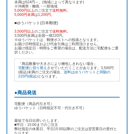
未満は624円～。(地域によって異なります)
※沖縄県・離島・一部地域
5,000円以上
のご注文で
送料無料
。
5,000円未満
は
1,200円
。
■ゆうパケット(日本郵便)
3,500円以上
のご注文で
送料無料
。
3,500円未満は全国一律220円。
※ゆうパケットは、郵便ポストへの投函となります。
お届け日時指定および代金引換はご利用頂けません。
お届け指定日・時間をご希望の場合は、配送方法に宅配便をご選
択ください。
「商品数量や大きさにより梱包しきれない場合」
宅配便に切り替え
させていただくことがあります。3,500円
(税込)未満のご注文の場合、
送料はゆうパケットと同額の
220円(税込)
となります。
●商品発送
宅配便（商品代引き可）
ゆうパケット（日時指定不可・代引き不可）
最短で当日出荷いたします。
■平日：15:00までのご注文
弊社指定の休業日、平日15:00以降のご注文は翌営業日の受付と
なります。