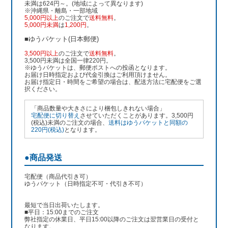
未満は624円～。(地域によって異なります)
※沖縄県・離島・一部地域
5,000円以上
のご注文で
送料無料
。
5,000円未満
は
1,200円
。
■ゆうパケット(日本郵便)
3,500円以上
のご注文で
送料無料
。
3,500円未満は全国一律220円。
※ゆうパケットは、郵便ポストへの投函となります。
お届け日時指定および代金引換はご利用頂けません。
お届け指定日・時間をご希望の場合は、配送方法に宅配便をご選
択ください。
「商品数量や大きさにより梱包しきれない場合」
宅配便に切り替え
させていただくことがあります。3,500円
(税込)未満のご注文の場合、
送料はゆうパケットと同額の
220円(税込)
となります。
●商品発送
宅配便（商品代引き可）
ゆうパケット（日時指定不可・代引き不可）
最短で当日出荷いたします。
■平日：15:00までのご注文
弊社指定の休業日、平日15:00以降のご注文は翌営業日の受付と
なります。