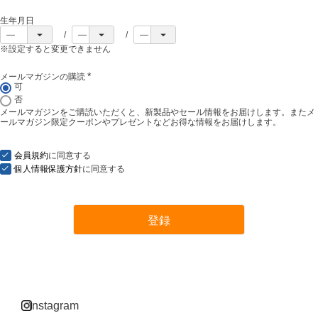
生年月日
※設定すると変更できません
メールマガジンの購読
(
可
必
否
須
メールマガジンをご購読いただくと、新製品やセール情報をお届けします。またメ
)
ールマガジン限定クーポンやプレゼントなどお得な情報をお届けします。
会員規約
に同意する
個人情報保護方針
に同意する
登録
instagram