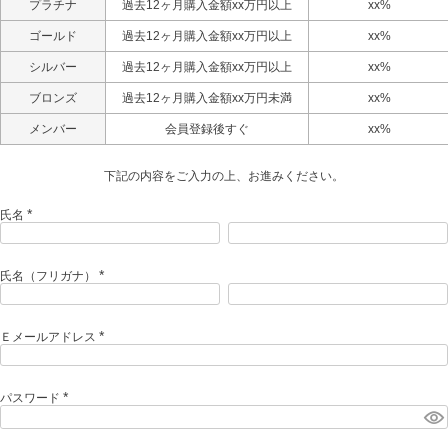
プラチナ
過去12ヶ月購入金額xx万円以上
xx%
ゴールド
過去12ヶ月購入金額xx万円以上
xx%
シルバー
過去12ヶ月購入金額xx万円以上
xx%
ブロンズ
過去12ヶ月購入金額xx万円未満
xx%
メンバー
会員登録後すぐ
xx%
下記の内容をご入力の上、お進みください。
氏名
(
必
須
)
氏名（フリガナ）
(
必
須
)
Ｅメールアドレス
(
必
須
)
パスワード
(
必
須