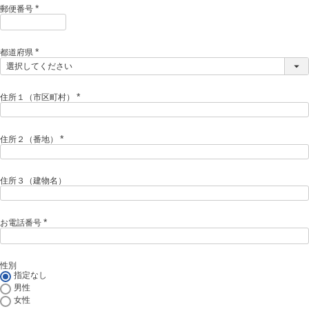
)
郵便番号
(
必
須
)
都道府県
(
必
須
)
住所１（市区町村）
(
必
須
)
住所２（番地）
(
必
須
)
住所３（建物名）
お電話番号
(
必
須
)
性別
指定なし
男性
女性