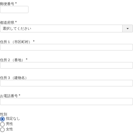
)
郵便番号
(
必
須
)
都道府県
(
必
須
)
住所１（市区町村）
(
必
須
)
住所２（番地）
(
必
須
)
住所３（建物名）
お電話番号
(
必
須
)
性別
指定なし
男性
女性