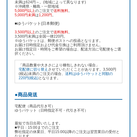
未満は624円～。(地域によって異なります)
※沖縄県・離島・一部地域
5,000円以上
のご注文で
送料無料
。
5,000円未満
は
1,200円
。
■ゆうパケット(日本郵便)
3,500円以上
のご注文で
送料無料
。
3,500円未満は全国一律220円。
※ゆうパケットは、郵便ポストへの投函となります。
お届け日時指定および代金引換はご利用頂けません。
お届け指定日・時間をご希望の場合は、配送方法に宅配便をご選
択ください。
「商品数量や大きさにより梱包しきれない場合」
宅配便に切り替え
させていただくことがあります。3,500円
(税込)未満のご注文の場合、
送料はゆうパケットと同額の
220円(税込)
となります。
●商品発送
宅配便（商品代引き可）
ゆうパケット（日時指定不可・代引き不可）
最短で当日出荷いたします。
■平日：15:00までのご注文
弊社指定の休業日、平日15:00以降のご注文は翌営業日の受付と
なります。