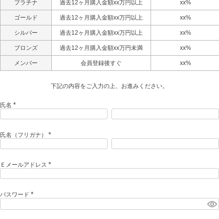
プラチナ
過去12ヶ月購入金額xx万円以上
xx%
ゴールド
過去12ヶ月購入金額xx万円以上
xx%
シルバー
過去12ヶ月購入金額xx万円以上
xx%
ブロンズ
過去12ヶ月購入金額xx万円未満
xx%
メンバー
会員登録後すぐ
xx%
下記の内容をご入力の上、お進みください。
氏名
(
必
須
)
氏名（フリガナ）
(
必
須
)
Ｅメールアドレス
(
必
須
)
パスワード
(
必
須