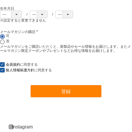
生年月日
※設定すると変更できません
メールマガジンの購読
(
可
必
否
須
メールマガジンをご購読いただくと、新製品やセール情報をお届けします。またメ
)
ールマガジン限定クーポンやプレゼントなどお得な情報をお届けします。
会員規約
に同意する
個人情報保護方針
に同意する
登録
instagram