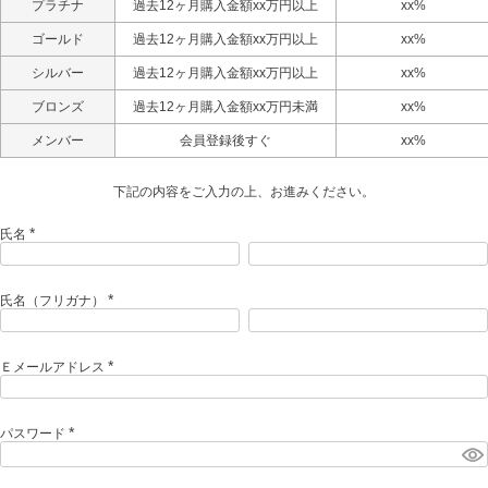
プラチナ
過去12ヶ月購入金額xx万円以上
xx%
ゴールド
過去12ヶ月購入金額xx万円以上
xx%
シルバー
過去12ヶ月購入金額xx万円以上
xx%
ブロンズ
過去12ヶ月購入金額xx万円未満
xx%
メンバー
会員登録後すぐ
xx%
下記の内容をご入力の上、お進みください。
氏名
(
必
須
)
氏名（フリガナ）
(
必
須
)
Ｅメールアドレス
(
必
須
)
パスワード
(
必
須