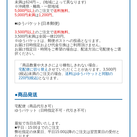
未満は624円～。(地域によって異なります)
※沖縄県・離島・一部地域
5,000円以上
のご注文で
送料無料
。
5,000円未満
は
1,200円
。
■ゆうパケット(日本郵便)
3,500円以上
のご注文で
送料無料
。
3,500円未満は全国一律220円。
※ゆうパケットは、郵便ポストへの投函となります。
お届け日時指定および代金引換はご利用頂けません。
お届け指定日・時間をご希望の場合は、配送方法に宅配便をご選
択ください。
「商品数量や大きさにより梱包しきれない場合」
宅配便に切り替え
させていただくことがあります。3,500円
(税込)未満のご注文の場合、
送料はゆうパケットと同額の
220円(税込)
となります。
●商品発送
宅配便（商品代引き可）
ゆうパケット（日時指定不可・代引き不可）
最短で当日出荷いたします。
■平日：15:00までのご注文
弊社指定の休業日、平日15:00以降のご注文は翌営業日の受付と
なります。