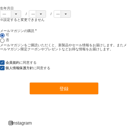
生年月日
※設定すると変更できません
メールマガジンの購読
(
可
必
否
須
メールマガジンをご購読いただくと、新製品やセール情報をお届けします。またメ
)
ールマガジン限定クーポンやプレゼントなどお得な情報をお届けします。
会員規約
に同意する
個人情報保護方針
に同意する
登録
instagram