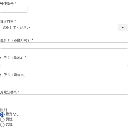
)
郵便番号
(
必
須
)
都道府県
(
必
須
)
住所１（市区町村）
(
必
須
)
住所２（番地）
(
必
須
)
住所３（建物名）
お電話番号
(
必
須
)
性別
指定なし
男性
女性