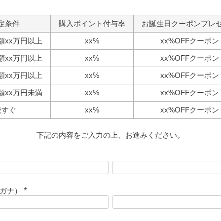
定条件
購入ポイント付与率
お誕生日クーポンプレ
額xx万円以上
xx%
xx%OFFクーポン
額xx万円以上
xx%
xx%OFFクーポン
額xx万円以上
xx%
xx%OFFクーポン
額xx万円未満
xx%
xx%OFFクーポン
後すぐ
xx%
xx%OFFクーポン
下記の内容をご入力の上、お進みください。
リガナ）
(
必
須