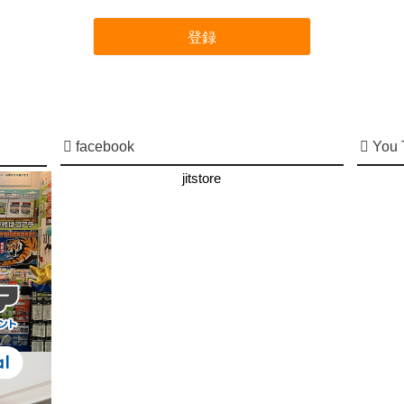
登録
facebook
You 
jitstore