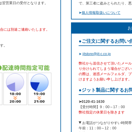
文は翌営業日の受付となります。
で、第三者に盗みとられたり、悪
➤
個人情報取扱いについて
お
合には別途ご連絡いたします。
●ご注文に関するお問い
す。
➤
jitstore@jit-c.co.jp
弊社から送信させて頂いたメール
り分けられてしまう場合がござい
の際は、迷惑メールフォルダ、プ
けますようお願い申し上げます。
●ジット製品に関するお
➤0120-41-1630
【受付時間】9：00～17：00
弊社指定の休業日を除きます
お電話がつながりやすい時間帯
午前：11：00～12：00