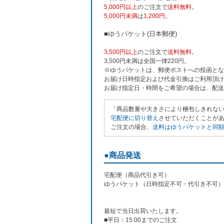
5,000円以上
のご注文で
送料無料
。
5,000円未満
は
1,200円
。
■ゆうパケット(日本郵便)
3,500円以上
のご注文で
送料無料
。
3,500円未満は全国一律220円。
※ゆうパケットは、郵便ポストへの投函とな
お届け日時指定および代金引換はご利用頂け
お届け指定日・時間をご希望の場合は、配送
「商品数量や大きさにより梱包しきれな
宅配便に切り替え
させていただくことがあり
ご注文の場合、
送料はゆうパケットと同額の
●商品発送
宅配便（商品代引き可）
ゆうパケット（日時指定不可・代引き不可）
最短で当日出荷いたします。
■平日：15:00までのご注文