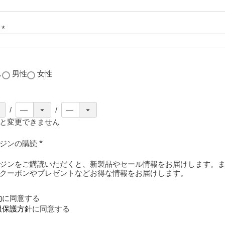
号
(
必
須
)
し
男性
女性
と変更できません
ガジンの購読
(
必
ジンをご購読いただくと、新製品やセール情報をお届けします。
須
クーポンやプレゼントなどお得な情報をお届けします。
)
約
に同意する
報保護方針
に同意する