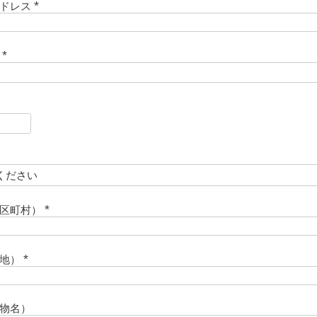
アドレス
)
(
必
須
ド
)
(
必
須
)
必
須
必
須
市区町村）
(
必
須
番地）
)
(
必
須
物名）
)