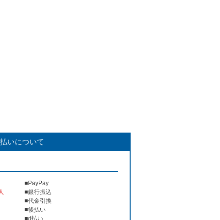
払いについて
■PayPay
人
■銀行振込
■代金引換
■後払い
■d払い