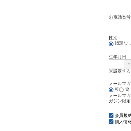
お電話番
性別
指定な
生年月日
※設定する
メールマ
可
否
メールマガ
ガジン限定
会員規
個人情