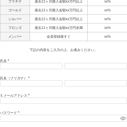
プラチナ
過去12ヶ月購入金額xx万円以上
xx%
ゴールド
過去12ヶ月購入金額xx万円以上
xx%
シルバー
過去12ヶ月購入金額xx万円以上
xx%
ブロンズ
過去12ヶ月購入金額xx万円未満
xx%
メンバー
会員登録後すぐ
xx%
下記の内容をご入力の上、お進みください。
氏名
(
必
須
)
氏名（フリガナ）
(
必
須
)
Ｅメールアドレス
(
必
須
)
パスワード
(
必
須