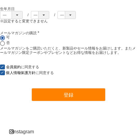
生年月日
※設定すると変更できません
メールマガジンの購読
(
可
必
否
須
メールマガジンをご購読いただくと、新製品やセール情報をお届けします。またメ
)
ールマガジン限定クーポンやプレゼントなどお得な情報をお届けします。
会員規約
に同意する
個人情報保護方針
に同意する
登録
instagram