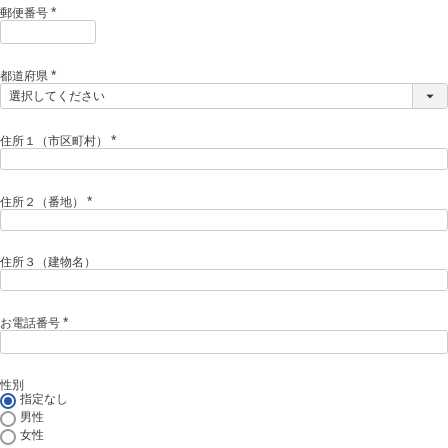
)
郵便番号
(
必
須
)
都道府県
(
必
須
)
住所１（市区町村）
(
必
須
)
住所２（番地）
(
必
須
)
住所３（建物名）
お電話番号
(
必
須
)
性別
指定なし
男性
女性