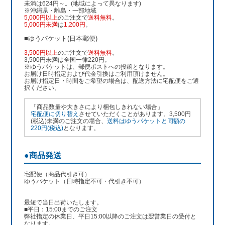
未満は624円～。(地域によって異なります)
※沖縄県・離島・一部地域
5,000円以上
のご注文で
送料無料
。
5,000円未満
は
1,200円
。
■ゆうパケット(日本郵便)
3,500円以上
のご注文で
送料無料
。
3,500円未満は全国一律220円。
※ゆうパケットは、郵便ポストへの投函となります。
お届け日時指定および代金引換はご利用頂けません。
お届け指定日・時間をご希望の場合は、配送方法に宅配便をご選
択ください。
「商品数量や大きさにより梱包しきれない場合」
宅配便に切り替え
させていただくことがあります。3,500円
(税込)未満のご注文の場合、
送料はゆうパケットと同額の
220円(税込)
となります。
●商品発送
宅配便（商品代引き可）
ゆうパケット（日時指定不可・代引き不可）
最短で当日出荷いたします。
■平日：15:00までのご注文
弊社指定の休業日、平日15:00以降のご注文は翌営業日の受付と
なります。