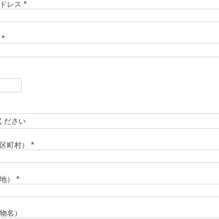
アドレス
)
(
必
須
ド
)
(
必
須
)
必
須
必
須
市区町村）
(
必
須
番地）
)
(
必
須
物名）
)