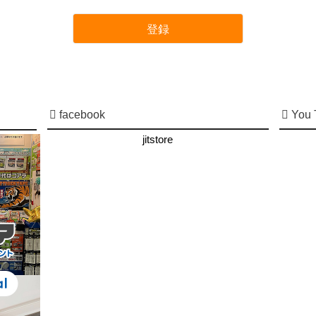
登録
facebook
You 
jitstore