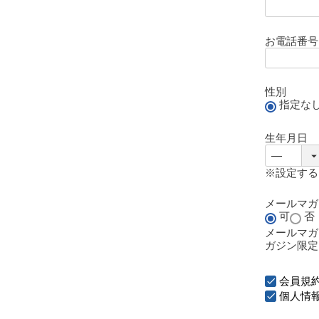
お電話番
性別
指定な
生年月日
※設定する
メールマ
可
否
メールマガ
ガジン限定
会員規
個人情