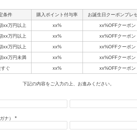
定条件
購入ポイント付与率
お誕生日クーポンプレ
額xx万円以上
xx%
xx%OFFクーポン
額xx万円以上
xx%
xx%OFFクーポン
額xx万円以上
xx%
xx%OFFクーポン
額xx万円未満
xx%
xx%OFFクーポン
後すぐ
xx%
xx%OFFクーポン
下記の内容をご入力の上、お進みください。
リガナ）
(
必
須