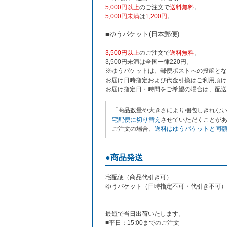
5,000円以上
のご注文で
送料無料
。
5,000円未満
は
1,200円
。
■ゆうパケット(日本郵便)
3,500円以上
のご注文で
送料無料
。
3,500円未満は全国一律220円。
※ゆうパケットは、郵便ポストへの投函とな
お届け日時指定および代金引換はご利用頂け
お届け指定日・時間をご希望の場合は、配送
「商品数量や大きさにより梱包しきれな
宅配便に切り替え
させていただくことがあり
ご注文の場合、
送料はゆうパケットと同額の
●商品発送
宅配便（商品代引き可）
ゆうパケット（日時指定不可・代引き不可）
最短で当日出荷いたします。
■平日：15:00までのご注文