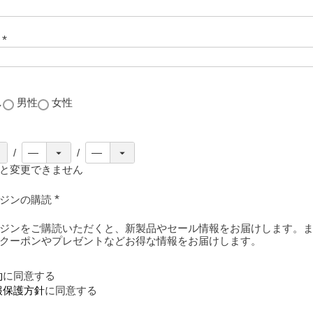
号
(
必
須
)
し
男性
女性
と変更できません
ガジンの購読
(
必
ジンをご購読いただくと、新製品やセール情報をお届けします。
須
クーポンやプレゼントなどお得な情報をお届けします。
)
約
に同意する
報保護方針
に同意する