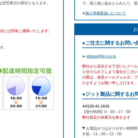
文は翌営業日の受付となります。
で、第三者に盗みとられたり、悪
➤
個人情報取扱いについて
お
合には別途ご連絡いたします。
●ご注文に関するお問い
す。
➤
jitstore@jit-c.co.jp
弊社から送信させて頂いたメール
り分けられてしまう場合がござい
の際は、迷惑メールフォルダ、プ
けますようお願い申し上げます。
●ジット製品に関するお
➤0120-41-1630
【受付時間】9：00～17：00
弊社指定の休業日を除きます
お電話がつながりやすい時間帯
午前：11：00～12：00