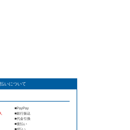
払いについて
■PayPay
人
■銀行振込
■代金引換
■後払い
■d払い