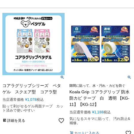
コアラグリップシリーズ ペタ
隙間に貼って、水・汚れ・カビを防ぐ
ゲル スクエア型 コアラ型
Koala Grip コアラグリップ 防水
防カビ テープ 白 透明 【KG-
当店通常価格
¥
1,078
税込
11】【KG-12】
貼って剥がせるゲル両面テープ カッ
ト済みで使いやすい
当店通常価格
¥
1,188
税込
気になるスキマに貼って、 汚れ防止&
詳細を見る
補修。
カートに入れる