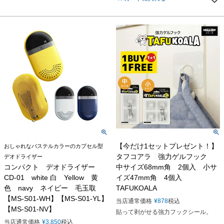
【今だけ1セットプレゼント！】
おしゃれなパステルカラーのカプセル型
タフコアラ 強力ゲルフック
デオドライザー
コンパクト デオドライザー
中サイズ68mm角 2個入 小サ
CD-01 white 白 Yellow 黄
イズ47mm角 4個入
色 navy ネイビー 毛玉取
TAFUKOALA
【MS-S01-WH】【MS-S01-YL】
当店通常価格
¥
878
税込
【MS-S01-NV】
貼って剥がせる強力フックシール。
当店通常価格
¥
3,850
税込