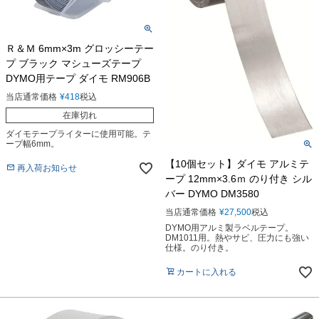
Ｒ＆Ｍ 6mm×3m グロッシーテー
プ ブラック マシューズテープ
DYMO用テープ ダイモ RM906B
当店通常価格
¥
418
税込
在庫切れ
ダイモテープライターに使用可能。テ
ープ幅6mm。
【10個セット】ダイモ アルミテ
再入荷お知らせ
ープ 12mm×3.6ｍ のり付き シル
バー DYMO DM3580
当店通常価格
¥
27,500
税込
DYMO用アルミ製ラベルテープ。
DM1011用。熱やサビ、圧力にも強い
仕様。のり付き。
カートに入れる