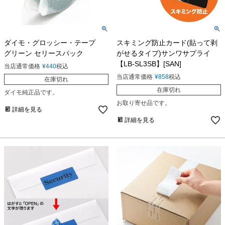
ダイモ・グロッシー・テープ
スキミング防止カード(貼って剥
グリーン セリースパック
がせるタイプ)サンワサプライ
【LB-SL3SB】[SAN]
当店通常価格
¥
440
税込
当店通常価格
¥
858
税込
在庫切れ
在庫切れ
ダイモ純正品です。
お取り寄せ品です。
詳細を見る
詳細を見る