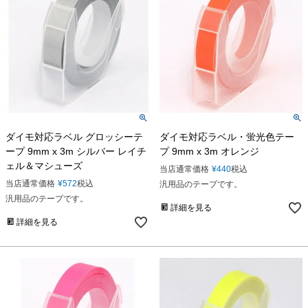
ダイモ対応ラベル グロッシーテ
ダイモ対応ラベル・蛍光色テー
ープ 9mm x 3m シルバー レイチ
プ 9mm x 3m オレンジ
ェル＆マシューズ
当店通常価格
¥
440
税込
当店通常価格
¥
572
税込
汎用品のテープです。
汎用品のテープです。
詳細を見る
詳細を見る