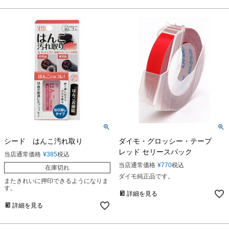
シード はんこ汚れ取り
ダイモ・グロッシー・テープ
レッド セリースパック
当店通常価格
¥
385
税込
当店通常価格
¥
770
税込
在庫切れ
ダイモ純正品です。
またきれいに押印できるようになりま
す。
詳細を見る
詳細を見る