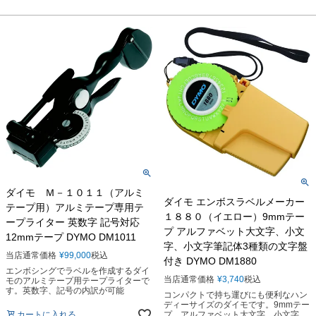
ダイモ Ｍ－１０１１（アルミ
ダイモ エンボスラベルメーカー
テープ用）アルミテープ専用テ
１８８０（イエロー）9mmテー
ープライター 英数字 記号対応
プ アルファベット大文字、小文
12mmテープ DYMO DM1011
字、小文字筆記体3種類の文字盤
当店通常価格
¥
99,000
税込
付き DYMO DM1880
エンボシングでラベルを作成するダイ
当店通常価格
¥
3,740
税込
モのアルミテープ用テープライターで
す。英数字、記号の内訳が可能
コンパクトで持ち運びにも便利なハン
ディーサイズのダイモです。9mmテー
カートに入れる
プ、アルファベット大文字、小文字、