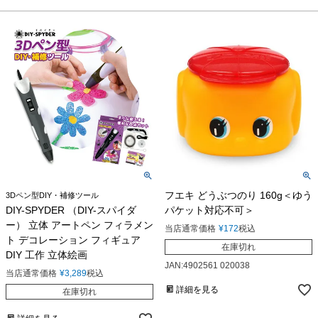
フエキ どうぶつのり 160g＜ゆう
3Dペン型DIY・補修ツール
DIY-SPYDER （DIY-スパイダ
パケット対応不可＞
ー） 立体 アートペン フィラメン
当店通常価格
¥
172
税込
ト デコレーション フィギュア
在庫切れ
DIY 工作 立体絵画
JAN:4902561 020038
当店通常価格
¥
3,289
税込
詳細を見る
在庫切れ