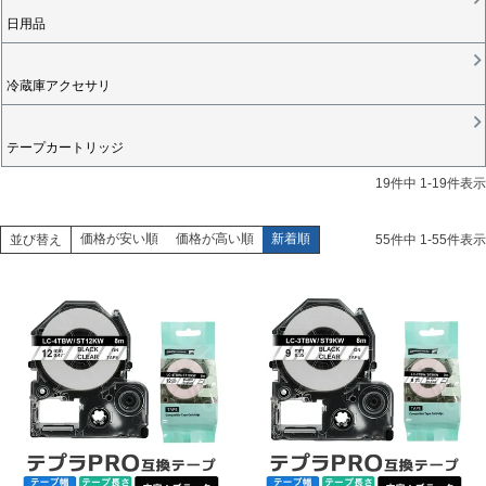
日用品
冷蔵庫アクセサリ
テープカートリッジ
19
件中
1
-
19
件表示
価格が安い順
価格が高い順
新着順
並び替え
55
件中
1
-
55
件表示