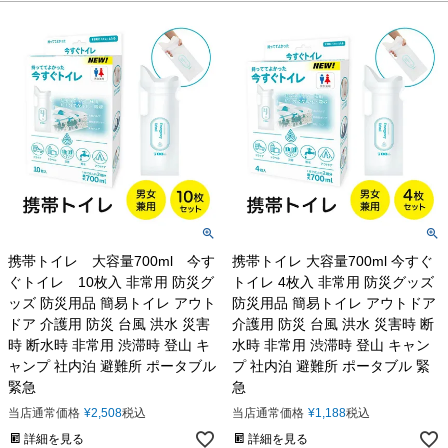
携帯トイレ 大容量700ml 今す
携帯トイレ 大容量700ml 今すぐ
ぐトイレ 10枚入 非常用 防災グ
トイレ 4枚入 非常用 防災グッズ
ッズ 防災用品 簡易トイレ アウト
防災用品 簡易トイレ アウトドア
ドア 介護用 防災 台風 洪水 災害
介護用 防災 台風 洪水 災害時 断
時 断水時 非常用 渋滞時 登山 キ
水時 非常用 渋滞時 登山 キャン
ャンプ 社内泊 避難所 ポータブル
プ 社内泊 避難所 ポータブル 緊
緊急
急
当店通常価格
¥
2,508
税込
当店通常価格
¥
1,188
税込
詳細を見る
詳細を見る