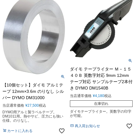
ダイモ テープライター Ｍ－１５
４０Ｂ 英数字対応 9mm 12mm
テープ対応 サンプルテープ2本付
【10個セット】ダイモ アルミテ
き DYMO DM1540B
ープ 12mm×3.6m のりなし シル
当店通常価格
¥
4,180
税込
バー DYMO DM31000
在庫切れ
当店通常価格
¥
27,500
税込
ダイモテープライター。英数字の印字
DYMO用アルミ製ラベルテープ。
が可能。
DM1011用。熱やサビ、圧力にも強い
仕様。のりなし。
再入荷お知らせ
カートに入れる