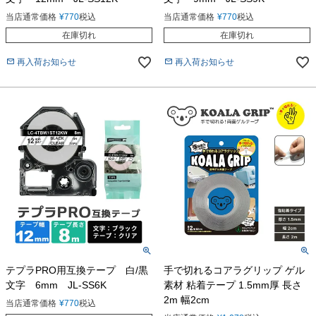
当店通常価格
¥
770
税込
当店通常価格
¥
770
税込
在庫切れ
在庫切れ
再入荷お知らせ
再入荷お知らせ
テプラPRO用互換テープ 白/黒
手で切れるコアラグリップ ゲル
文字 6mm JL-SS6K
素材 粘着テープ 1.5mm厚 長さ
2m 幅2cm
当店通常価格
¥
770
税込