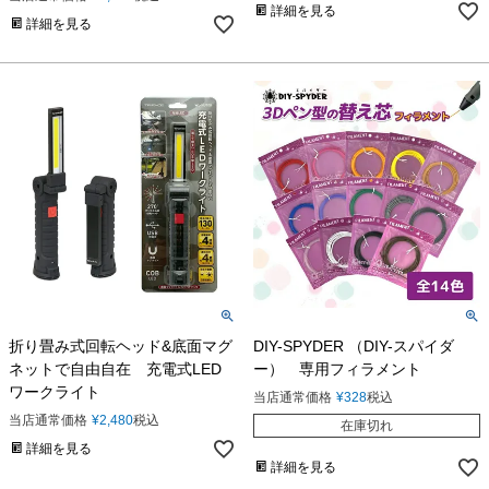
詳細を見る
詳細を見る
折り畳み式回転ヘッド&底面マグ
DIY-SPYDER （DIY-スパイダ
ネットで自由自在 充電式LED
ー） 専用フィラメント
ワークライト
当店通常価格
¥
328
税込
当店通常価格
¥
2,480
税込
在庫切れ
詳細を見る
詳細を見る