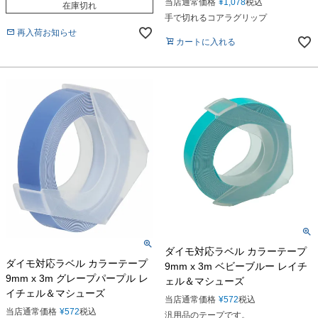
当店通常価格
¥
1,078
税込
在庫切れ
手で切れるコアラグリップ
再入荷お知らせ
カートに入れる
ダイモ対応ラベル カラーテープ
ダイモ対応ラベル カラーテープ
9mm x 3m ベビーブルー レイチ
9mm x 3m グレープパープル レ
ェル＆マシューズ
イチェル＆マシューズ
当店通常価格
¥
572
税込
当店通常価格
¥
572
税込
汎用品のテープです。