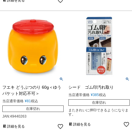
詳細を見る
フエキ どうぶつのり 60g＜ゆう
シード ゴム印汚れ取り
パケット対応不可＞
当店通常価格
¥
385
税込
当店通常価格
¥
81
税込
在庫切れ
在庫切れ
またきれいに押印できるようになりま
す。
JAN:49440263
詳細を見る
詳細を見る