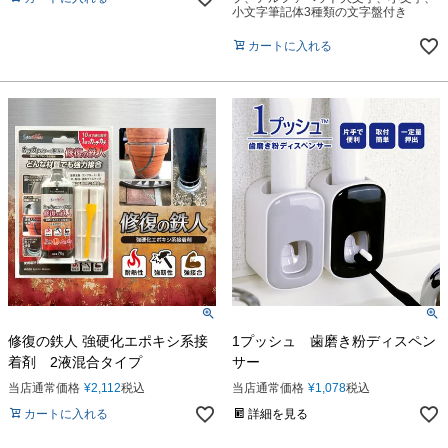
小文字筆記体3種類の文字盤付き
カートに入れる
修復の鉄人 強硬化エポキシ系接
1プッシュ 歯磨き粉ディスペン
着剤 2液混合タイプ
サー
当店通常価格
¥
2,112
税込
当店通常価格
¥
1,078
税込
カートに入れる
詳細を見る