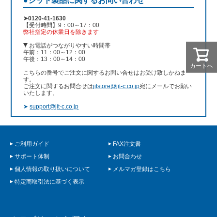
●ジット製品に関するお問い合わせ
➤0120-41-1630
【受付時間】9：00～17：00
弊社指定の休業日を除きます
お電話がつながりやすい時間帯
午前：11：00～12：00
午後：13：00～14：00
カートへ
こちらの番号でご注文に関するお問い合せはお受け致しかねま
す。
ご注文に関するお問合せは
jitstore@jit-c.co.jp
宛にメールでお願い
いたします。
➤
support@jit-c.co.jp
ご利用ガイド
FAX注文書
サポート体制
お問合わせ
個人情報の取り扱いについて
メルマガ登録はこちら
特定商取引法に基づく表示