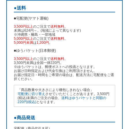
●送料
■宅配便(ヤマト運輸)
3,500円以上
のご注文で
送料無料
。
未満は624円～。(地域によって異なります)
※沖縄県・離島・一部地域
5,000円以上
のご注文で
送料無料
。
5,000円未満
は
1,200円
。
■ゆうパケット(日本郵便)
3,500円以上
のご注文で
送料無料
。
3,500円未満は全国一律220円。
※ゆうパケットは、郵便ポストへの投函となります。
お届け日時指定および代金引換はご利用頂けません。
お届け指定日・時間をご希望の場合は、配送方法に宅配便をご選
択ください。
「商品数量や大きさにより梱包しきれない場合」
宅配便に切り替え
させていただくことがあります。3,500円
(税込)未満のご注文の場合、
送料はゆうパケットと同額の
220円(税込)
となります。
●商品発送
宅配便（商品代引き可）