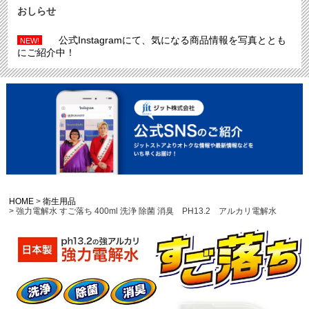
おしらせ
公式Instagramにて、気になる商品情報を写真ととも
NEW!
にご紹介中！
HOME
衛生用品
強力電解水 すご落ち 400ml 洗浄 除菌 消臭 PH13.2 アルカリ電解水