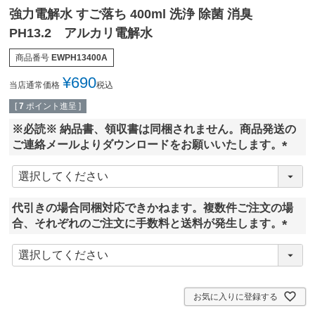
強力電解水 すご落ち 400ml 洗浄 除菌 消臭
PH13.2 アルカリ電解水
商品番号
EWPH13400A
¥
690
当店通常価格
税込
[
7
ポイント進呈 ]
※必読※ 納品書、領収書は同梱されません。商品発送の
ご連絡メールよりダウンロードをお願いいたします。
(
必
須
代引きの場合同梱対応できかねます。複数件ご注文の場
)
合、それぞれのご注文に手数料と送料が発生します。
(
必
須
)
お気に入りに登録する