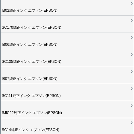
IB02純正インク エプソン(EPSON)
SC170純正インク エプソン(EPSON)
IB06純正インク エプソン(EPSON)
SC135純正インク エプソン(EPSON)
IB07純正インク エプソン(EPSON)
SC111純正インク エプソン(EPSON)
SJIC22純正インク エプソン(EPSON)
SC14純正インク エプソン(EPSON)