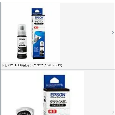
トビバコ TOB純正インク エプソン(EPSON)