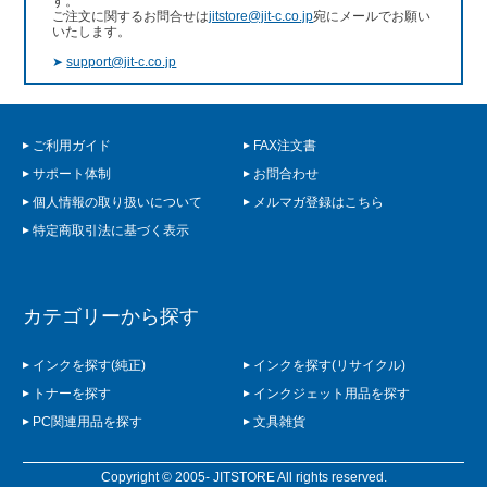
す。
ご注文に関するお問合せは
jitstore@jit-c.co.jp
宛にメールでお願い
いたします。
➤
support@jit-c.co.jp
ご利用ガイド
FAX注文書
サポート体制
お問合わせ
個人情報の取り扱いについて
メルマガ登録はこちら
特定商取引法に基づく表示
カテゴリーから探す
インクを探す(純正)
インクを探す(リサイクル)
トナーを探す
インクジェット用品を探す
PC関連用品を探す
文具雑貨
Copyright © 2005- JITSTORE All rights reserved.