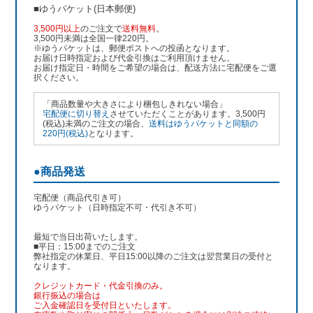
■ゆうパケット(日本郵便)
3,500円以上
のご注文で
送料無料
。
3,500円未満は全国一律220円。
※ゆうパケットは、郵便ポストへの投函となります。
お届け日時指定および代金引換はご利用頂けません。
お届け指定日・時間をご希望の場合は、配送方法に宅配便をご選
択ください。
「商品数量や大きさにより梱包しきれない場合」
宅配便に切り替え
させていただくことがあります。3,500円
(税込)未満のご注文の場合、
送料はゆうパケットと同額の
220円(税込)
となります。
●商品発送
宅配便（商品代引き可）
ゆうパケット（日時指定不可・代引き不可）
最短で当日出荷いたします。
■平日：15:00までのご注文
弊社指定の休業日、平日15:00以降のご注文は翌営業日の受付と
なります。
クレジットカード・代金引換のみ。
銀行振込
の場合は
ご入金確認日を受付日といたします。