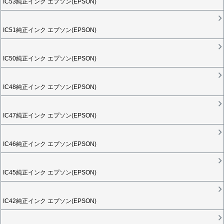
IC53純正インク エプソン(EPSON)
IC51純正インク エプソン(EPSON)
IC50純正インク エプソン(EPSON)
IC48純正インク エプソン(EPSON)
IC47純正インク エプソン(EPSON)
IC46純正インク エプソン(EPSON)
IC45純正インク エプソン(EPSON)
IC42純正インク エプソン(EPSON)