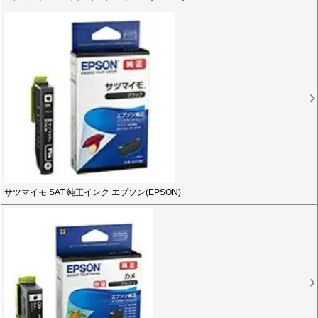
サツマイモ SAT 純正インク エプソン(EPSON)