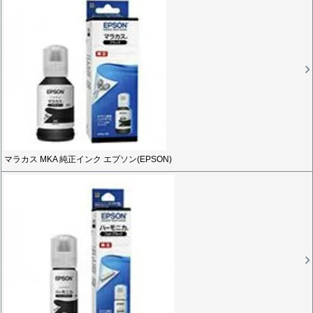
マラカス MKA 純正インク エプソン(EPSON)