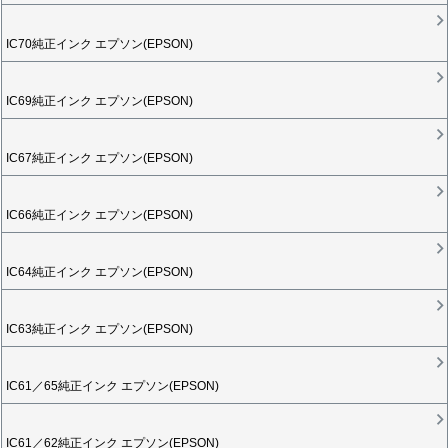
IC70純正インク エプソン(EPSON)
IC69純正インク エプソン(EPSON)
IC67純正インク エプソン(EPSON)
IC66純正インク エプソン(EPSON)
IC64純正インク エプソン(EPSON)
IC63純正インク エプソン(EPSON)
IC61／65純正インク エプソン(EPSON)
IC61／62純正インク エプソン(EPSON)