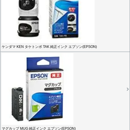
ケンダマ KEN タケトンボ TAK 純正インク エプソン(EPSON)
マグカップ MUG 純正インク エプソン(EPSON)