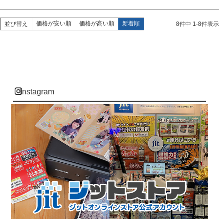
価格が安い順
価格が高い順
新着順
並び替え
8
件中
1
-
8
件表示
instagram