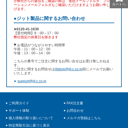
が弊社からの返信をご確認の際は、迷惑メールフォルダ、プロモ
カートへ
ーションメールフォルダもご確認いただけますようお願い申し上
げます。
●ジット製品に関するお問い合わせ
➤0120-41-1630
【受付時間】9：00～17：00
弊社指定の休業日を除きます
お電話がつながりやすい時間帯
午前：11：00～12：00
午後：13：00～14：00
こちらの番号でご注文に関するお問い合せはお受け致しかねま
す。
ご注文に関するお問合せは
jitstore@jit-c.co.jp
宛にメールでお願い
いたします。
➤
support@jit-c.co.jp
ご利用ガイド
FAX注文書
サポート体制
お問合わせ
個人情報の取り扱いについて
メルマガ登録はこちら
特定商取引法に基づく表示