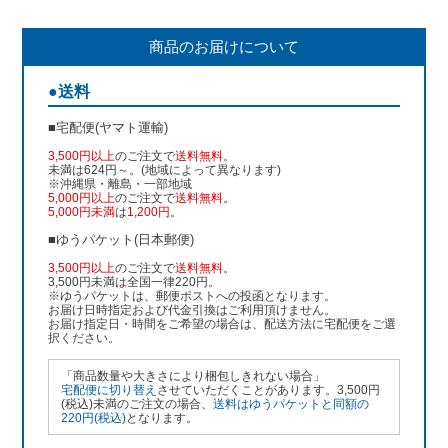
商品のお届けについて
●送料
■宅配便(ヤマト運輸)
3,500円以上
のご注文で
送料無料
。
未満は624円～。(地域によって異なります)
※沖縄県・離島・一部地域
5,000円以上
のご注文で
送料無料
。
5,000円未満
は
1,200円
。
■ゆうパケット(日本郵便)
3,500円以上
のご注文で
送料無料
。
3,500円未満は全国一律220円。
※ゆうパケットは、郵便ポストへの投函となります。
お届け日時指定および代金引換はご利用頂けません。
お届け指定日・時間をご希望の場合は、配送方法に宅配便をご選
択ください。
「商品数量や大きさにより梱包しきれない場合」
宅配便に切り替え
させていただくことがあります。3,500円
(税込)未満のご注文の場合、
送料はゆうパケットと同額の
220円(税込)
となります。