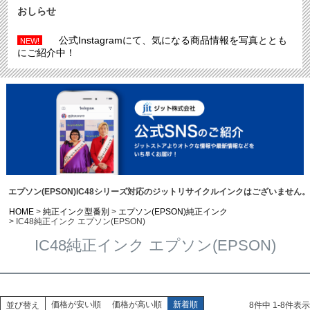
おしらせ
公式Instagramにて、気になる商品情報を写真ととも
NEW!
にご紹介中！
エプソン(EPSON)IC48シリーズ対応のジットリサイクルインクはございません。
HOME
純正インク型番別
エプソン(EPSON)純正インク
IC48純正インク エプソン(EPSON)
IC48純正インク エプソン(EPSON)
価格が安い順
価格が高い順
新着順
並び替え
8
件中
1
-
8
件表示