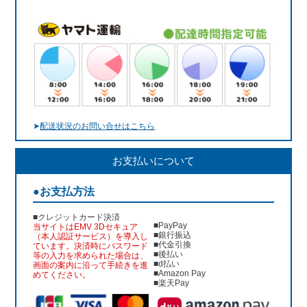
➤
配送状況のお問い合せはこちら
お支払いについて
●お支払方法
■クレジットカード決済
■PayPay
当サイトはEMV 3Dセキュア
■銀行振込
（本人認証サービス）を導入し
■代金引換
ています。決済時にパスワード
■後払い
等の入力を求められた場合は、
■d払い
画面の案内に沿って手続きを進
■Amazon Pay
めてください。
■楽天Pay