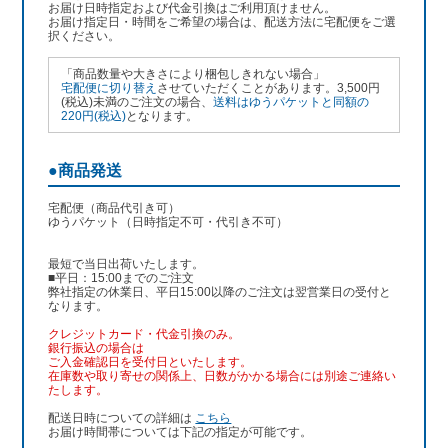
お届け日時指定および代金引換はご利用頂けません。
お届け指定日・時間をご希望の場合は、配送方法に宅配便をご選
択ください。
「商品数量や大きさにより梱包しきれない場合」
宅配便に切り替え
させていただくことがあります。3,500円
(税込)未満のご注文の場合、
送料はゆうパケットと同額の
220円(税込)
となります。
●商品発送
宅配便（商品代引き可）
ゆうパケット（日時指定不可・代引き不可）
最短で当日出荷いたします。
■平日：15:00までのご注文
弊社指定の休業日、平日15:00以降のご注文は翌営業日の受付と
なります。
クレジットカード・代金引換のみ。
銀行振込
の場合は
ご入金確認日を受付日といたします。
在庫数や取り寄せの関係上、日数がかかる場合には別途ご連絡い
たします。
配送日時についての詳細は
こちら
お届け時間帯については下記の指定が可能です。