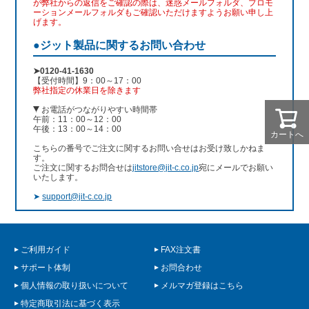
が弊社からの返信をご確認の際は、迷惑メールフォルダ、プロモ
ーションメールフォルダもご確認いただけますようお願い申し上
げます。
●ジット製品に関するお問い合わせ
➤0120-41-1630
【受付時間】9：00～17：00
弊社指定の休業日を除きます
お電話がつながりやすい時間帯
午前：11：00～12：00
午後：13：00～14：00
カートへ
こちらの番号でご注文に関するお問い合せはお受け致しかねま
す。
ご注文に関するお問合せは
jitstore@jit-c.co.jp
宛にメールでお願い
いたします。
➤
support@jit-c.co.jp
ご利用ガイド
FAX注文書
サポート体制
お問合わせ
個人情報の取り扱いについて
メルマガ登録はこちら
特定商取引法に基づく表示