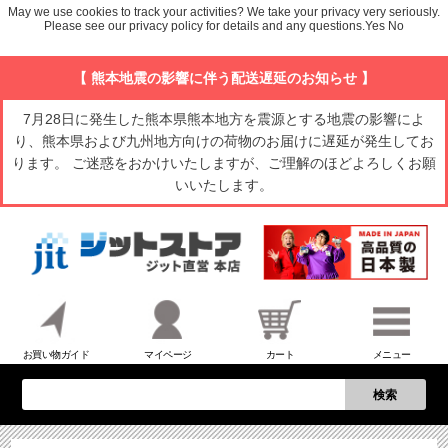
キーワード
May we use cookies to track your activities? We take your privacy very seriously.
Please see our privacy policy for details and any questions.
Yes
No
価格
【 熊本地震の影響に伴う配送遅延のお知らせ 】
〜
7月28日に発生した熊本県熊本地方を震源とする地震の影響によ
商品タグ
り、熊本県および九州地方向けの荷物のお届けに遅延が発生してお
セール
限定
ります。 ご迷惑をおかけいたしますが、ご理解のほどよろしくお願
再入荷
いいたします。
翌日発送
サイズ
指定なし
S
M
22.5cm
23.0cm
カラー
お買い物ガイド
マイページ
カート
メニュー
レッド
ブルー
検索
イエロー
在庫なし商品
在庫なし商品を表示しない