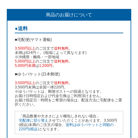
商品のお届けについて
●送料
■宅配便(ヤマト運輸)
3,500円以上
のご注文で
送料無料
。
未満は624円～。(地域によって異なります)
※沖縄県・離島・一部地域
5,000円以上
のご注文で
送料無料
。
5,000円未満
は
1,200円
。
■ゆうパケット(日本郵便)
3,500円以上
のご注文で
送料無料
。
3,500円未満は全国一律220円。
※ゆうパケットは、郵便ポストへの投函となります。
お届け日時指定および代金引換はご利用頂けません。
お届け指定日・時間をご希望の場合は、配送方法に宅配便をご選
択ください。
「商品数量や大きさにより梱包しきれない場合」
宅配便に切り替え
させていただくことがあります。3,500円
(税込)未満のご注文の場合、
送料はゆうパケットと同額の
220円(税込)
となります。