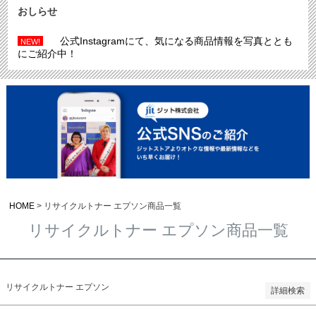
おしらせ
商品番号/JANコード
公式Instagramにて、気になる商品情報を写真ととも
NEW!
にご紹介中！
バンドル販売
予約商品
予約商品のみを表示
並び順
新着順
登録順
価格が安い順
価格が高い順
HOME
リサイクルトナー エプソン商品一覧
優先度順
レビュー順
リサイクルトナー エプソン商品一覧
キーワードヒット順
検索
リサイクルトナー エプソン
詳細検索