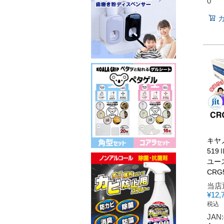
0
キヤノ
519
ユー
CRG5
当店
¥
12,
税込
JAN: