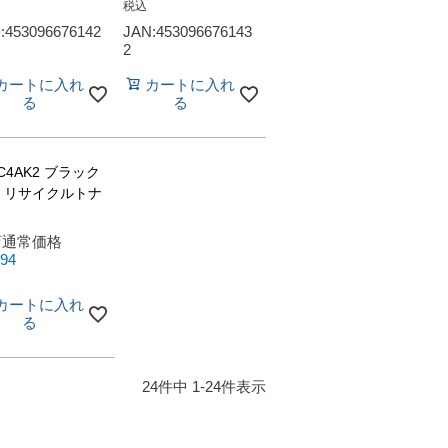
税込
:453096676142
JAN:453096676143
2
カートに入れ
カートに入れ
る
る
-C4AK2 ブラック
 リサイクルトナ
店通常価格
494
カートに入れ
る
24
件中
1
-
24
件表示