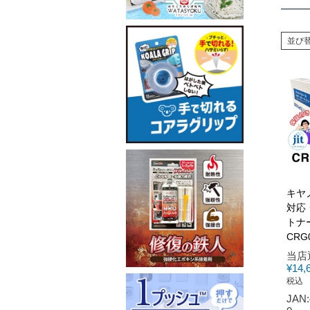
並び
キヤノ
対応
トナー
CRG
当店
¥
14,
税込
JAN: