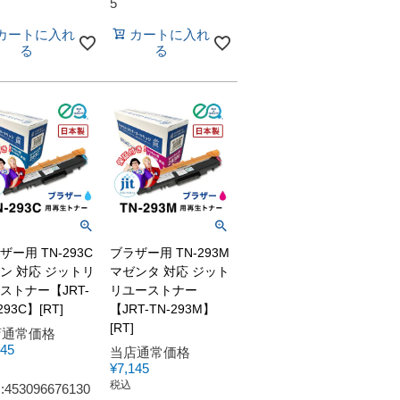
5
カートに入れ
カートに入れ
る
る
ザー用 TN-293C
ブラザー用 TN-293M
ン 対応 ジットリ
マゼンタ 対応 ジット
ストナー【JRT-
リユーストナー
293C】[RT]
【JRT-TN-293M】
[RT]
店通常価格
145
当店通常価格
¥
7,145
税込
:453096676130