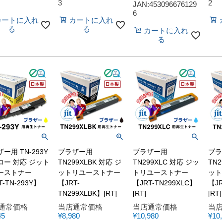
3
2
JAN:453096676129
6
カートに入れ
カートに入れ
る
る
カートに入れ
る
ー用 TN-293Y
ブラザー用
ブラザー用
ブラ
ロー 対応 ジット
TN299XLBK 対応 ジ
TN299XLC 対応 ジッ
TN2
ーストナー
ットリユーストナー
トリユーストナー
ット
T-TN-293Y】
【JRT-
【JRT-TN299XLC】
【JR
TN299XLBK】[RT]
[RT]
[RT]
通常価格
当店通常価格
当店通常価格
当
45
¥
8,980
¥
10,980
¥
10