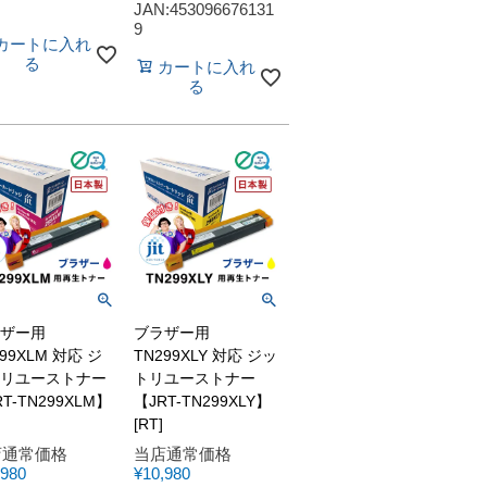
JAN:453096676131
9
カートに入れ
る
カートに入れ
る
ザー用
ブラザー用
99XLM 対応 ジ
TN299XLY 対応 ジッ
リユーストナー
トリユーストナー
T-TN299XLM】
【JRT-TN299XLY】
[RT]
店通常価格
当店通常価格
,980
¥
10,980