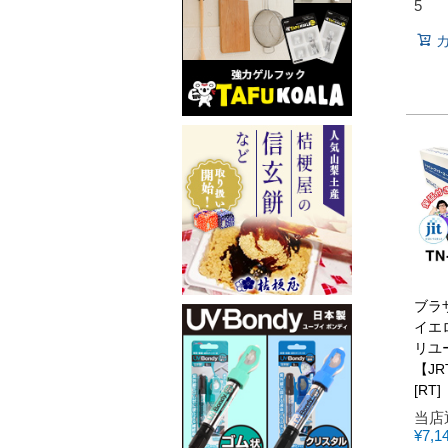
5
ブラザ
イエ
リユ
【JR
[RT]
当店
¥
7,1