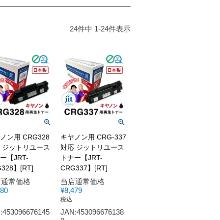
24
件中
1
-
24
件表示
ノン用 CRG328
キヤノン用 CRG-337
 ジットリユース
対応 ジットリユース
ー【JRT-
トナー【JRT-
328】[RT]
CRG337】[RT]
店通常価格
当店通常価格
980
¥
8,479
税込
:453096676145
JAN:453096676138