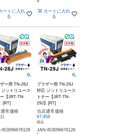
8
カートに入れ
カートに入れ
る
る
ザー用 TN-28J
ブラザー用 TN-29J
 ジットリユース
対応 ジットリユース
ー【JRT-TN-
トナー【JRT-TN-
】[RT]
29J】[RT]
店通常価格
当店通常価格
311
¥
7,458
税込
:453096676128
JAN:453096676126