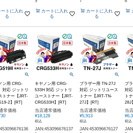
9
7
6
カートに入れ
カートに入れ
カートに入れ
る
る
る
ン用 CRG-
キヤノン用 CRG-
ブラザー用 TN-27J
ブラ
Ⅱ 対応 ジットリ
533H 対応 ジットリ
対応 ジットリユース
対応
ストナー【JRT-
ユーストナー【JRT-
トナー【JRT-TN-
トナ
19-2】[RT]
CRG533H】[RT]
27J】[RT]
28J
通常価格
当店通常価格
当店通常価格
当
730
¥
18,128
¥
5,913
¥
6,
税込
税込
税込
453096676136
JAN:453096676137
JAN:453096676127
JAN