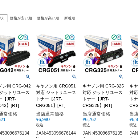
替え
価格が安い順
価格が高い順
新着順
ン用 CRG-042
キヤノン用 CRG051
キヤノン用 CRG-325
キヤ
 ジットリユース
対応 ジットリユース
対応 ジットリユース
対応
【JRT-
トナー【JRT-
トナー【JRT-
トナ
042】[RT]
CRG051】[RT]
CRG325】[RT]
CRG
通常価格
当店通常価格
当店通常価格
当
621
¥
6,980
¥
6,762
¥
6,
税込
税込
税込
453096676134
JAN:453096676144
JAN:453096676135
JAN