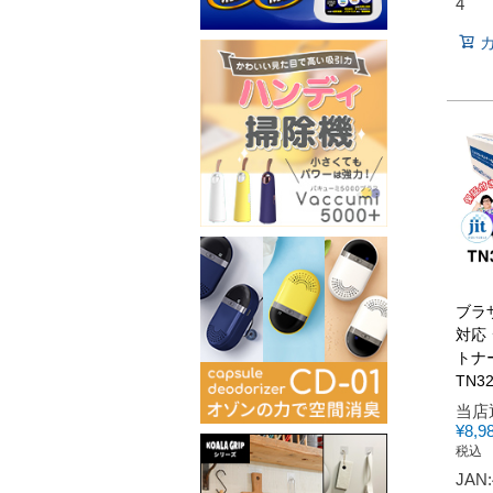
4
ブラザ
対応
トナー
TN32
当店
¥
8,9
税込
JAN: