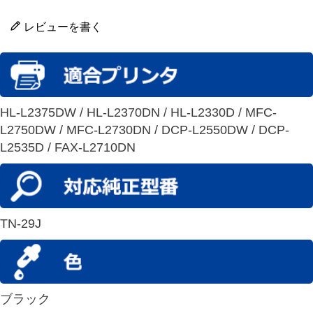
レビューを書く
HL-L2375DW / HL-L2370DN / HL-L2330D / MFC-
L2750DW / MFC-L2730DN / DCP-L2550DW / DCP-
L2535D / FAX-L2710DN
TN-29J
ブラック