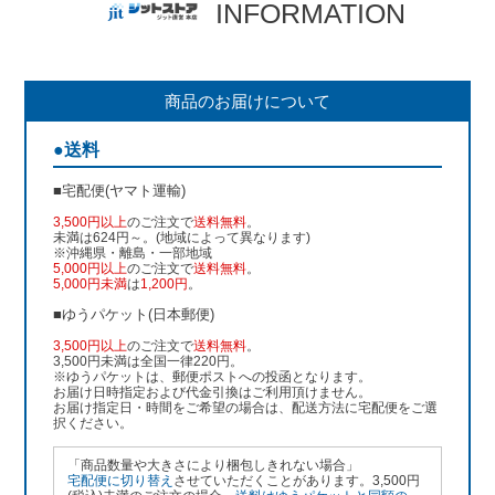
INFORMATION
商品のお届けについて
●送料
■宅配便(ヤマト運輸)
3,500円以上
のご注文で
送料無料
。
未満は624円～。(地域によって異なります)
※沖縄県・離島・一部地域
5,000円以上
のご注文で
送料無料
。
5,000円未満
は
1,200円
。
■ゆうパケット(日本郵便)
3,500円以上
のご注文で
送料無料
。
3,500円未満は全国一律220円。
※ゆうパケットは、郵便ポストへの投函となります。
お届け日時指定および代金引換はご利用頂けません。
お届け指定日・時間をご希望の場合は、配送方法に宅配便をご選
択ください。
「商品数量や大きさにより梱包しきれない場合」
宅配便に切り替え
させていただくことがあります。3,500円