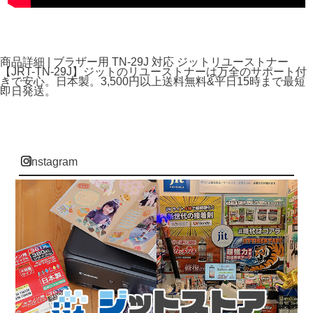
商品詳細 | ブラザー用 TN-29J 対応 ジットリユーストナー
【JRT-TN-29J】ジットのリユーストナーは万全のサポート付
きで安心。日本製。3,500円以上送料無料&平日15時まで最短
即日発送。
instagram