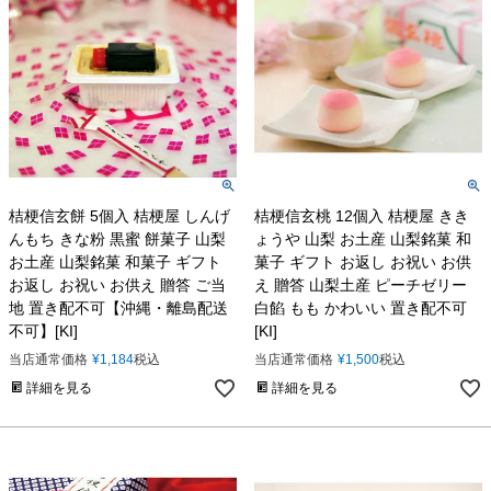
桔梗信玄餅 5個入 桔梗屋 しんげ
桔梗信玄桃 12個入 桔梗屋 きき
んもち きな粉 黒蜜 餅菓子 山梨
ょうや 山梨 お土産 山梨銘菓 和
お土産 山梨銘菓 和菓子 ギフト
菓子 ギフト お返し お祝い お供
お返し お祝い お供え 贈答 ご当
え 贈答 山梨土産 ピーチゼリー
地 置き配不可【沖縄・離島配送
白餡 もも かわいい 置き配不可
不可】[KI]
[KI]
当店通常価格
¥
1,184
税込
当店通常価格
¥
1,500
税込
詳細を見る
詳細を見る