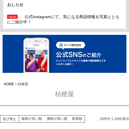
おしらせ
公式Instagramにて、気になる商品情報を写真ととも
NEW!
にご紹介中！
HOME
桔梗屋
桔梗屋
価格が安い順
価格が高い順
新着順
並び替え
29
件中
1
-
29
件表示