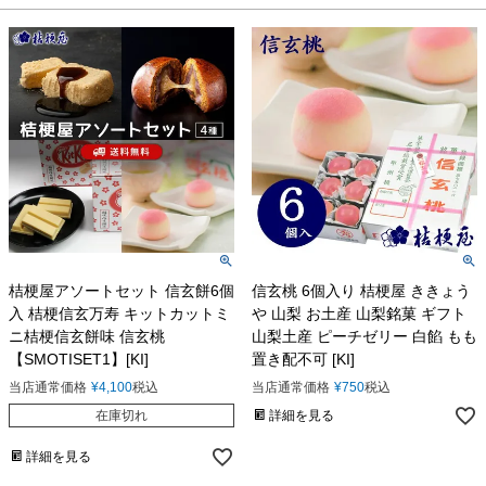
桔梗屋アソートセット 信玄餅6個
信玄桃 6個入り 桔梗屋 ききょう
入 桔梗信玄万寿 キットカットミ
や 山梨 お土産 山梨銘菓 ギフト
ニ桔梗信玄餅味 信玄桃
山梨土産 ピーチゼリー 白餡 もも
【SMOTISET1】[KI]
置き配不可 [KI]
当店通常価格
¥
4,100
税込
当店通常価格
¥
750
税込
在庫切れ
詳細を見る
詳細を見る