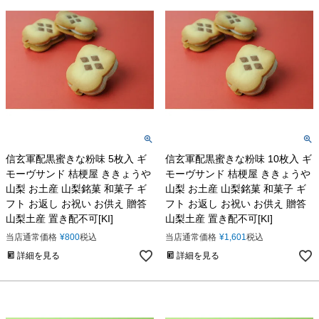
信玄軍配黒蜜きな粉味 5枚入 ギ
信玄軍配黒蜜きな粉味 10枚入 ギ
モーヴサンド 桔梗屋 ききょうや
モーヴサンド 桔梗屋 ききょうや
山梨 お土産 山梨銘菓 和菓子 ギ
山梨 お土産 山梨銘菓 和菓子 ギ
フト お返し お祝い お供え 贈答
フト お返し お祝い お供え 贈答
山梨土産 置き配不可[KI]
山梨土産 置き配不可[KI]
当店通常価格
¥
800
税込
当店通常価格
¥
1,601
税込
詳細を見る
詳細を見る