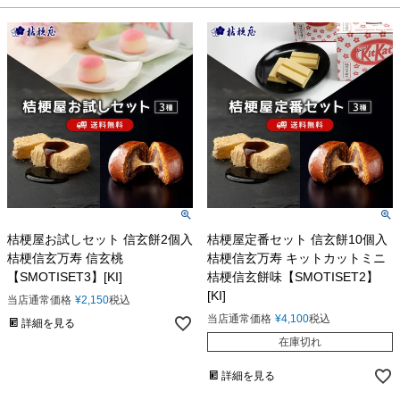
桔梗屋お試しセット 信玄餅2個入
桔梗屋定番セット 信玄餅10個入
桔梗信玄万寿 信玄桃
桔梗信玄万寿 キットカットミニ
【SMOTISET3】[KI]
桔梗信玄餅味【SMOTISET2】
[KI]
当店通常価格
¥
2,150
税込
当店通常価格
¥
4,100
税込
詳細を見る
在庫切れ
詳細を見る