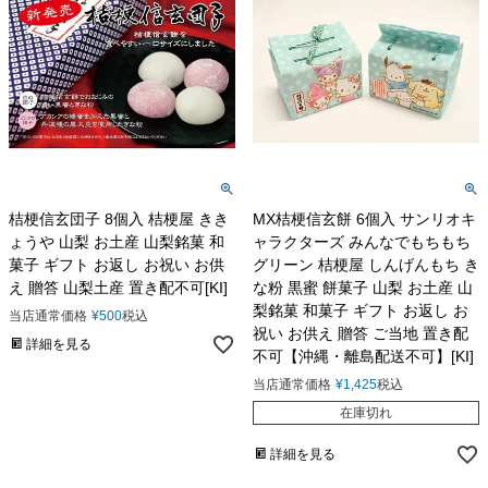
桔梗信玄団子 8個入 桔梗屋 きき
MX桔梗信玄餅 6個入 サンリオキ
ょうや 山梨 お土産 山梨銘菓 和
ャラクターズ みんなでもちもち
菓子 ギフト お返し お祝い お供
グリーン 桔梗屋 しんげんもち き
え 贈答 山梨土産 置き配不可[KI]
な粉 黒蜜 餅菓子 山梨 お土産 山
梨銘菓 和菓子 ギフト お返し お
当店通常価格
¥
500
税込
祝い お供え 贈答 ご当地 置き配
詳細を見る
不可【沖縄・離島配送不可】[KI]
当店通常価格
¥
1,425
税込
在庫切れ
詳細を見る