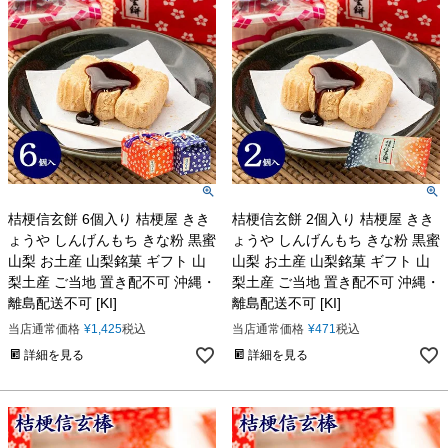
桔梗信玄餅 6個入り 桔梗屋 きき
桔梗信玄餅 2個入り 桔梗屋 きき
ょうや しんげんもち きな粉 黒蜜
ょうや しんげんもち きな粉 黒蜜
山梨 お土産 山梨銘菓 ギフト 山
山梨 お土産 山梨銘菓 ギフト 山
梨土産 ご当地 置き配不可 沖縄・
梨土産 ご当地 置き配不可 沖縄・
離島配送不可 [KI]
離島配送不可 [KI]
当店通常価格
¥
1,425
税込
当店通常価格
¥
471
税込
詳細を見る
詳細を見る