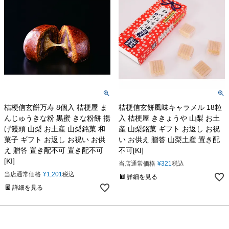
桔梗信玄餅万寿 8個入 桔梗屋 ま
桔梗信玄餅風味キャラメル 18粒
んじゅうきな粉 黒蜜 きな粉餅 揚
入 桔梗屋 ききょうや 山梨 お土
げ饅頭 山梨 お土産 山梨銘菓 和
産 山梨銘菓 ギフト お返し お祝
菓子 ギフト お返し お祝い お供
い お供え 贈答 山梨土産 置き配
え 贈答 置き配不可 置き配不可
不可[KI]
[KI]
当店通常価格
¥
321
税込
当店通常価格
¥
1,201
税込
詳細を見る
詳細を見る