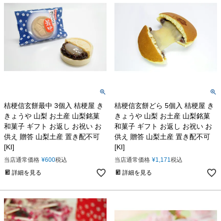
桔梗信玄餅最中 3個入 桔梗屋 き
桔梗信玄餅どら 5個入 桔梗屋 き
きょうや 山梨 お土産 山梨銘菓
きょうや 山梨 お土産 山梨銘菓
和菓子 ギフト お返し お祝い お
和菓子 ギフト お返し お祝い お
供え 贈答 山梨土産 置き配不可
供え 贈答 山梨土産 置き配不可
[KI]
[KI]
当店通常価格
¥
600
税込
当店通常価格
¥
1,171
税込
詳細を見る
詳細を見る