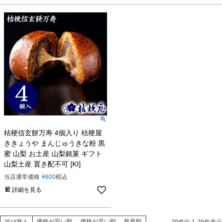
桔梗信玄餅万寿 4個入り 桔梗屋
ききょうや まんじゅうきな粉 黒
蜜 山梨 お土産 山梨銘菓 ギフト
山梨土産 置き配不可 [KI]
当店通常価格
¥
600
税込
詳細を見る
価格が安い順
価格が高い順
新着順