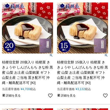
桔梗信玄餅 20個入り 桔梗屋 き
桔梗信玄餅 15個入り 桔梗屋 き
きょうや しんげんもち きな粉 黒
きょうや しんげんもち きな粉 黒
蜜 山梨 お土産 山梨銘菓 ギフト
蜜 山梨 お土産 山梨銘菓 ギフト
山梨土産 ご当地 置き配不可 沖
山梨土産 ご当地 置き配不可 沖
縄・離島配送不可 [KI]
縄・離島配送不可 [KI]
当店通常価格
¥
4,700
税込
当店通常価格
¥
3,132
税込
詳細を見る
詳細を見る