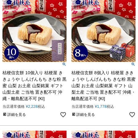
桔梗信玄餅 10個入り 桔梗屋 き
桔梗信玄餅 8個入り 桔梗屋 きき
きょうや しんげんもち きな粉 黒
ょうや しんげんもち きな粉 黒蜜
蜜 山梨 お土産 山梨銘菓 ギフト
山梨 お土産 山梨銘菓 ギフト 山
山梨土産 ご当地 置き配不可 沖
梨土産 ご当地 置き配不可 沖縄・
縄・離島配送不可 [KI]
離島配送不可 [KI]
当店通常価格
¥
2,228
税込
当店通常価格
¥
1,778
税込
詳細を見る
詳細を見る