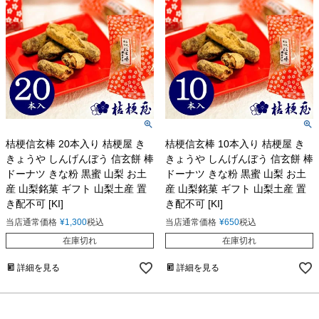
桔梗信玄棒 20本入り 桔梗屋 き
桔梗信玄棒 10本入り 桔梗屋 き
きょうや しんげんぼう 信玄餅 棒
きょうや しんげんぼう 信玄餅 棒
ドーナツ きな粉 黒蜜 山梨 お土
ドーナツ きな粉 黒蜜 山梨 お土
産 山梨銘菓 ギフト 山梨土産 置
産 山梨銘菓 ギフト 山梨土産 置
き配不可 [KI]
き配不可 [KI]
当店通常価格
¥
1,300
税込
当店通常価格
¥
650
税込
在庫切れ
在庫切れ
詳細を見る
詳細を見る