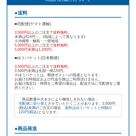
●送料
■宅配便(ヤマト運輸)
3,500円以上
のご注文で
送料無料
。
未満は624円～。(地域によって異なります)
※沖縄県・離島・一部地域
5,000円以上
のご注文で
送料無料
。
5,000円未満
は
1,200円
。
■ゆうパケット(日本郵便)
3,500円以上
のご注文で
送料無料
。
3,500円未満は全国一律220円。
※ゆうパケットは、郵便ポストへの投函となります。
お届け日時指定および代金引換はご利用頂けません。
お届け指定日・時間をご希望の場合は、配送方法に宅配便をご選
択ください。
「商品数量や大きさにより梱包しきれない場合」
宅配便に切り替え
させていただくことがあります。3,500円
(税込)未満のご注文の場合、
送料はゆうパケットと同額の
220円(税込)
となります。
●商品発送