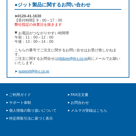
●ジット製品に関するお問い合わせ
➤0120-41-1630
【受付時間】9：00～17：00
弊社指定の休業日を除きます
お電話がつながりやすい時間帯
午前：11：00～12：00
午後：13：00～14：00
こちらの番号でご注文に関するお問い合せはお受け致しかねま
す。
ご注文に関するお問合せは
jitstore@jit-c.co.jp
宛にメールでお願い
いたします。
➤
support@jit-c.co.jp
ご利用ガイド
FAX注文書
サポート体制
お問合わせ
個人情報の取り扱いについて
メルマガ登録はこちら
特定商取引法に基づく表示