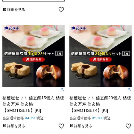
詳細を見る
桔梗屋セット 信玄餅15個入 桔梗
桔梗屋セット 信玄餅20個入 桔梗
信玄万寿 信玄桃
信玄万寿 信玄桃
【SMOTISET5】[KI]
【SMOTISET4】[KI]
当店通常価格
¥
4,190
税込
当店通常価格
¥
5,300
税込
詳細を見る
詳細を見る