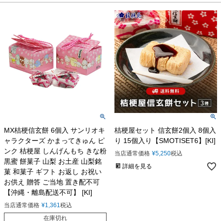
MX桔梗信玄餅 6個入 サンリオキ
桔梗屋セット 信玄餅2個入 8個入
ャラクターズ かまってきゅん ピ
り 15個入り【SMOTISET6】[KI]
ンク 桔梗屋 しんげんもち きな粉
当店通常価格
¥
5,250
税込
黒蜜 餅菓子 山梨 お土産 山梨銘
詳細を見る
菓 和菓子 ギフト お返し お祝い
お供え 贈答 ご当地 置き配不可
【沖縄・離島配送不可】 [KI]
当店通常価格
¥
1,361
税込
在庫切れ