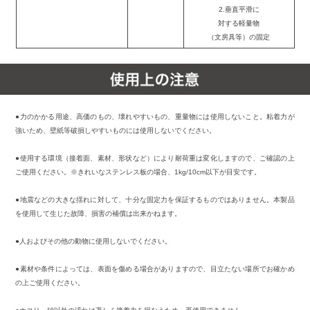
2.垂直平滑に
対する軽量物
（文房具等）の固定
●力のかかる用途、高価のもの、壊れやすいもの、重量物には使用しないこと。粘着力が
強いため、壁紙等破損しやすいものには使用しないでください。
●使用する環境（接着面、素材、形状など）により耐荷重は変化しますので、ご確認の上
ご使用ください。※きれいなステンレス板の場合、1kg/10cm以下が目安です。
●地震などの大きな揺れに対して、十分な固定力を保証するものではありません。本製品
を使用して生じた故障、損害の補償は出来かねます。
●人およびその他の動物に使用しないでください。
●素材や条件によっては、表面を傷める場合がありますので、目立たない場所でお確かめ
の上ご使用ください。