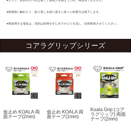
●ホコリ、砂以外の汚れは著しく接着力を損なうため、再使用できません。
●接着面に触れたり、貼り直しを繰り返すと徐々に粘着力は低下します。
●再使用する場合は、洗剤は使用せずに水でホコリを流し、自然乾燥させてください。
コアラグリップシリーズ
Koala Grip (コア
仮止め KOALA 両
仮止め KOALA 両
ラグリップ) 両面
面テープ(2mm)
面テープ(1mm)
テープ(2mm)