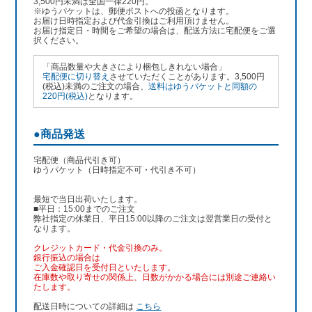
3,500円未満は全国一律220円。
※ゆうパケットは、郵便ポストへの投函となります。
お届け日時指定および代金引換はご利用頂けません。
お届け指定日・時間をご希望の場合は、配送方法に宅配便をご選
択ください。
「商品数量や大きさにより梱包しきれない場合」
宅配便に切り替え
させていただくことがあります。3,500円
(税込)未満のご注文の場合、
送料はゆうパケットと同額の
220円(税込)
となります。
●商品発送
宅配便（商品代引き可）
ゆうパケット（日時指定不可・代引き不可）
最短で当日出荷いたします。
■平日：15:00までのご注文
弊社指定の休業日、平日15:00以降のご注文は翌営業日の受付と
なります。
クレジットカード・代金引換のみ。
銀行振込
の場合は
ご入金確認日を受付日といたします。
在庫数や取り寄せの関係上、日数がかかる場合には別途ご連絡い
たします。
配送日時についての詳細は
こちら