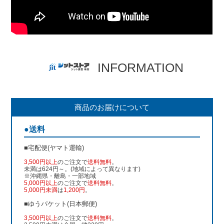
INFORMATION
商品のお届けについて
●送料
■宅配便(ヤマト運輸)
3,500円以上
のご注文で
送料無料
。
未満は624円～。(地域によって異なります)
※沖縄県・離島・一部地域
5,000円以上
のご注文で
送料無料
。
5,000円未満
は
1,200円
。
■ゆうパケット(日本郵便)
3,500円以上
のご注文で
送料無料
。