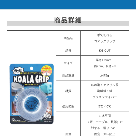
手で切れる
商品名
コアラグリップ
品番
KG-CUT
厚さ1.5mm、
サイズ
幅2cm、長さ2m
商品重量
約75g
粘着剤：アクリル系
材質
剥離紙：紙
グラスファイバー
使用範囲
5℃~40℃
1.水平面
（床、テーブル、机等）に
対する、滑り止め、
用途
固定、ズレ防止