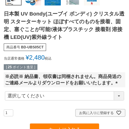
日本製 UV Bondy(ユーブイ ボンディ) クリスタル透
明 スターターキット ほぼすべてのものを接着、固
定、塞ぐことが可能!液体プラスチック 接着剤 溶接
機 LED(UV)紫外線ライト
商品番号
BD-UBS05CT
¥
2,480
当店通常価格
税込
[
25
ポイント進呈 ]
※必読※ 納品書、領収書は同梱されません。商品発送の
ご連絡メールよりダウンロードをお願いいたします。
(
必
須
)
お気に入りに登録する