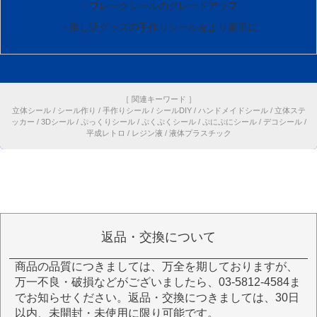
・フレークシールのグレードアップ
・推し活グッズの手作りシールをより豪華に
［ 関連キーワード ］
立体シール / シール作り / 手作りシール / シールDIY / ハンドメイドシール / 立体ステ
ッカー / 3Dシール / ぷっくりシール / ぷくぷくシール / ぷにぷにシール / デコシール /
平成レトロ / レジン液 / 液体プラスチック
返品・交換について
商品の品質につきましては、万全を期しておりますが、
万一不良・破損などがございましたら、03-5812-4584ま
でお知らせください。返品・交換につきましては、30日
以内、未開封・未使用に限り可能です。