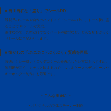
■ 自由自在な「盛り」でシールDIY
既製品のシールや自作のハンドメイドシールの上に、ドーム状に盛
ることで3Dシールが完成。
液体なので、丸型だけでなくハートや星型など、どんな形もぷっく
りシールに早変わりします。
■ 懐かしの「ぷにぷに・ぷくぷく」質感を再現
昔懐かしい平成レトロなデコシールを再現したい方にもおすすめ。
透明度が高く、カチッと固まるので、スマホケースのデコシールや
キーホルダー制作にも最適です。
－ こんな用途に －
・オリジナルの立体ステッカー制作