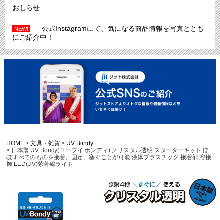
おしらせ
公式Instagramにて、気になる商品情報を写真ととも
NEW!
にご紹介中！
HOME
文具・雑貨
UV Bondy
日本製 UV Bondy(ユーブイ ボンディ) クリスタル透明 スターターキット ほ
ぼすべてのものを接着、固定、塞ぐことが可能!液体プラスチック 接着剤 溶接
機 LED(UV)紫外線ライト