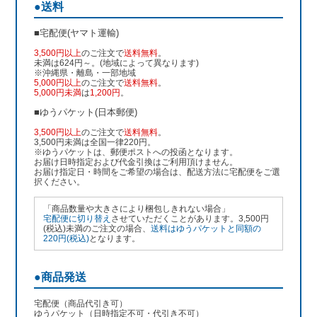
●送料
■宅配便(ヤマト運輸)
3,500円以上
のご注文で
送料無料
。
未満は624円～。(地域によって異なります)
※沖縄県・離島・一部地域
5,000円以上
のご注文で
送料無料
。
5,000円未満
は
1,200円
。
■ゆうパケット(日本郵便)
3,500円以上
のご注文で
送料無料
。
3,500円未満は全国一律220円。
※ゆうパケットは、郵便ポストへの投函となります。
お届け日時指定および代金引換はご利用頂けません。
お届け指定日・時間をご希望の場合は、配送方法に宅配便をご選
択ください。
「商品数量や大きさにより梱包しきれない場合」
宅配便に切り替え
させていただくことがあります。3,500円
(税込)未満のご注文の場合、
送料はゆうパケットと同額の
220円(税込)
となります。
●商品発送
宅配便（商品代引き可）
ゆうパケット（日時指定不可・代引き不可）