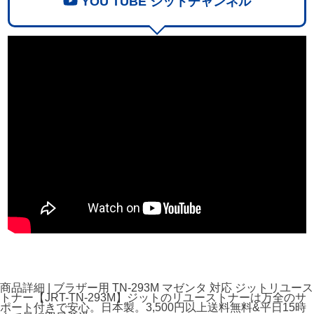
YOU TUBE ジットチャンネル
商品詳細 | ブラザー用 TN-293M マゼンタ 対応 ジットリユース
トナー【JRT-TN-293M】ジットのリユーストナーは万全のサ
ポート付きで安心。日本製。3,500円以上送料無料&平日15時