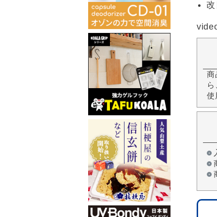
改
vide
商
ら
使