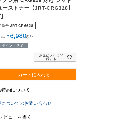
ヤノン用 CRG328 対応 ジット
ユーストナー【JRT-CRG328】
T]
品番号
JRT-CRG328
¥
6,980
税込
常価格
0
ポイント進呈 ]
お気に入りに登
録する
カートに入れる
品特約について
品についてのお問い合わせ
レビューを書く