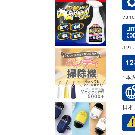
can
JRT
1本
日本