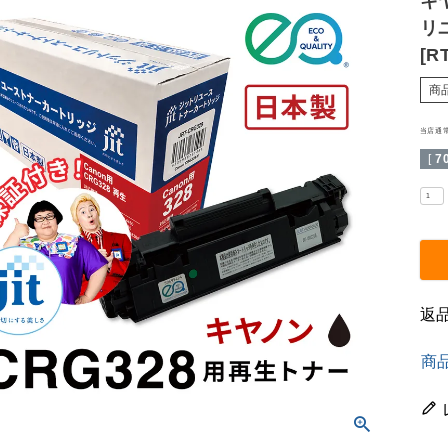
キ
リ
[R
商
当店通
[
7
返
商