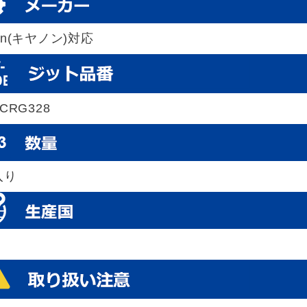
on(キヤノン)対応
-CRG328
入り