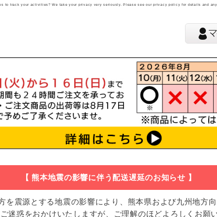
 to track your activities? We take your privacy very seriously. Please see our privacy policy for details and an
【 熊本地震の影響に伴う配送遅延のお知らせ 】
地方を震源とする地震の影響により、熊本県および九州地方
 ご迷惑をおかけいたしますが、ご理解のほどよろしくお願