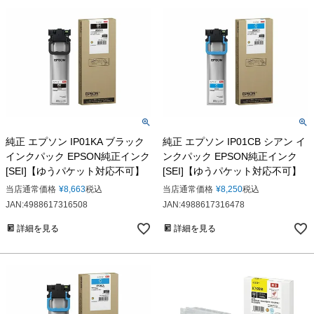
純正 エプソン IP01KA ブラック
純正 エプソン IP01CB シアン イ
インクパック EPSON純正インク
ンクパック EPSON純正インク
[SEI]【ゆうパケット対応不可】
[SEI]【ゆうパケット対応不可】
当店通常価格
¥
8,663
税込
当店通常価格
¥
8,250
税込
JAN:4988617316508
JAN:4988617316478
詳細を見る
詳細を見る