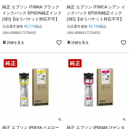
純正 エプソン IT08KA ブラック
純正 エプソン IT08CA シアン イ
インクパック EPSON純正インク
ンクパック EPSON純正インク
[SEI]【ゆうパケット対応不可】
[SEI]【ゆうパケット対応不可】
当店通常価格
¥
5,775
税込
当店通常価格
¥
2,750
税込
JAN:4988617378445
JAN:4988617378452
詳細を見る
詳細を見る
純正 エプソン IP05YA イエロー
純正 エプソン IP05MA マゼンタ