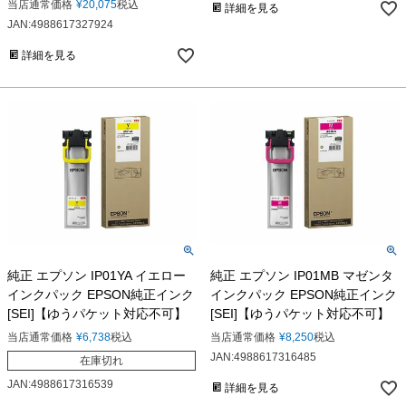
当店通常価格
¥
20,075
税込
詳細を見る
JAN:4988617327924
詳細を見る
純正 エプソン IP01YA イエロー
純正 エプソン IP01MB マゼンタ
インクパック EPSON純正インク
インクパック EPSON純正インク
[SEI]【ゆうパケット対応不可】
[SEI]【ゆうパケット対応不可】
当店通常価格
¥
6,738
税込
当店通常価格
¥
8,250
税込
JAN:4988617316485
在庫切れ
JAN:4988617316539
詳細を見る