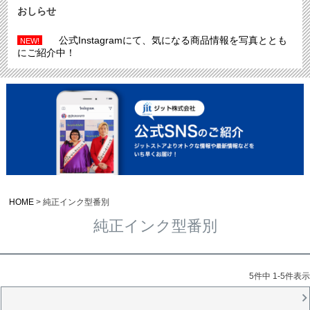
おしらせ
公式Instagramにて、気になる商品情報を写真ととも
NEW!
にご紹介中！
HOME
純正インク型番別
純正インク型番別
5
件中
1
-
5
件表示