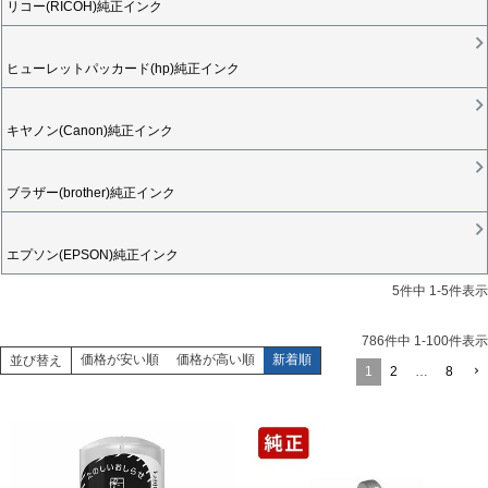
リコー(RICOH)純正インク
ヒューレットパッカード(hp)純正インク
キヤノン(Canon)純正インク
ブラザー(brother)純正インク
エプソン(EPSON)純正インク
5
件中
1
-
5
件表示
786
件中
1
-
100
件表示
価格が安い順
価格が高い順
新着順
並び替え
1
2
…
8