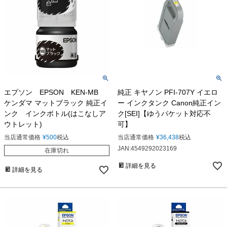
エプソン EPSON KEN-MB
純正 キヤノン PFI-707Y イエロ
ケンダマ マットブラック 純正イ
ー インクタンク Canon純正イン
ンク インクボトル(はこなしア
ク[SEI]【ゆうパケット対応不
ウトレット)
可】
当店通常価格
¥
500
税込
当店通常価格
¥
36,438
税込
JAN:4549292023169
在庫切れ
詳細を見る
詳細を見る