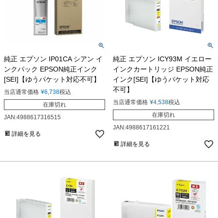
純正 エプソン IP01CA シアン イ
純正 エプソン ICY93M イエロー
ンクパック EPSON純正インク
インクカートリッジ EPSON純正
[SEI]【ゆうパケット対応不可】
インク[SEI]【ゆうパケット対応
不可】
当店通常価格
¥
6,738
税込
当店通常価格
¥
4,538
税込
在庫切れ
在庫切れ
JAN:4988617316515
JAN:4988617161221
詳細を見る
詳細を見る