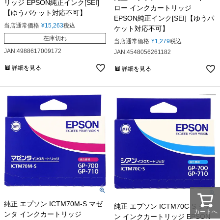
リッジ EPSON純正インク[SEI]
ロー インクカートリッジ
【ゆうパケット対応不可】
EPSON純正インク[SEI]【ゆうパ
当店通常価格
¥
15,263
税込
ケット対応不可】
在庫切れ
当店通常価格
¥
1,279
税込
JAN:4988617009172
JAN:4548056261182
詳細を見る
詳細を見る
純正 エプソン ICTM70M-S マゼ
純正 エプソン ICTM70C-S シア
カートへ
ンタ インクカートリッジ
ン インクカートリッジ EPSON