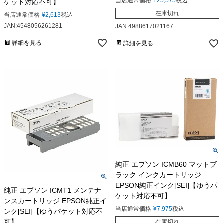
当店通常価格
¥
25,575
税込
ケット対応不可】
在庫切れ
当店通常価格
¥
2,613
税込
JAN:4548056261281
JAN:4988617021167
詳細を見る
詳細を見る
純正 エプソン ICMB60 マットブ
ラック インクカートリッジ
EPSON純正インク[SEI]【ゆうパ
純正 エプソン ICMT1 メンテナ
ケット対応不可】
ンスカートリッジ EPSON純正イ
当店通常価格
¥
7,975
税込
ンク[SEI]【ゆうパケット対応不
可】
在庫切れ