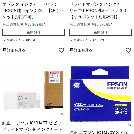
マゼンタ インクカートリッジ
ドライトマゼンタ インクカート
EPSON純正インク[SEI]【ゆうパ
リッジ EPSON純正インク[SEI]
ケット対応不可】
【ゆうパケット対応不可】
当店通常価格
¥
15,263
税込
当店通常価格
¥
25,575
税込
在庫切れ
在庫切れ
JAN:4988617009141
JAN:4988617021129
詳細を見る
詳細を見る
純正 エプソン ICVLM57 ビビッ
ドライトマゼンタ インクカート
純正 エプソン ICTM70Y-S イエ