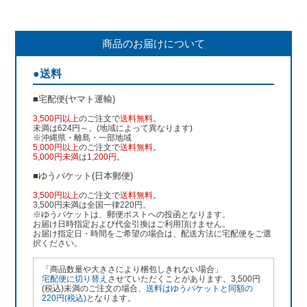
商品のお届けについて
●送料
■宅配便(ヤマト運輸)
3,500円以上
のご注文で
送料無料
。
未満は624円～。(地域によって異なります)
※沖縄県・離島・一部地域
5,000円以上
のご注文で
送料無料
。
5,000円未満
は
1,200円
。
■ゆうパケット(日本郵便)
3,500円以上
のご注文で
送料無料
。
3,500円未満は全国一律220円。
※ゆうパケットは、郵便ポストへの投函となります。
お届け日時指定および代金引換はご利用頂けません。
お届け指定日・時間をご希望の場合は、配送方法に宅配便をご選
択ください。
「商品数量や大きさにより梱包しきれない場合」
宅配便に切り替え
させていただくことがあります。3,500円
(税込)未満のご注文の場合、
送料はゆうパケットと同額の
220円(税込)
となります。