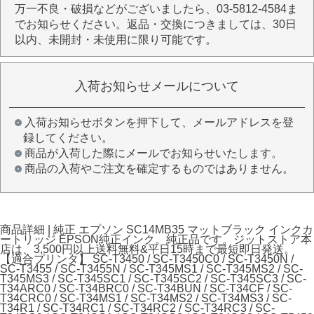
万一不良・破損などがございましたら、03-5812-4584ま
でお知らせください。返品・交換につきましては、30日
以内、未開封・未使用に限り可能です。
入荷お知らせメールについて
入荷お知らせボタンを押下して、メールアドレスを登
録してください。
商品が入荷した際にメールでお知らせいたします。
商品の入荷やご注文を確定するものではありません。
商品詳細 | 純正 エプソン SC14MB35 マットブラック インクカ
ートリッジ EPSON純正インク。純正品です。ジットストア本
店は、3,500円以上送料無料&平日15時まで最短即日発送。
【適合プリンタ】 SC-T3450 / SC-T3450C0 / SC-T3450N /
SC-T3455 / SC-T3455N / SC-T345MS1 / SC-T345MS2 / SC-
T345MS3 / SC-T345SC1 / SC-T345SC2 / SC-T345SC3 / SC-
T34ARC0 / SC-T34BRC0 / SC-T34BUN / SC-T34CF / SC-
T34CRC0 / SC-T34MS1 / SC-T34MS2 / SC-T34MS3 / SC-
T34R1 / SC-T34RC1 / SC-T34RC2 / SC-T34RC3 / SC-