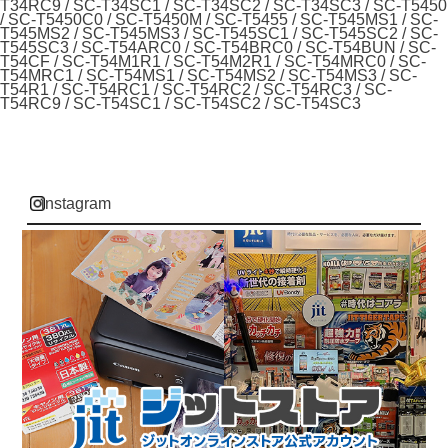
T34RC9 / SC-T34SC1 / SC-T34SC2 / SC-T34SC3 / SC-T5450
/ SC-T5450C0 / SC-T5450M / SC-T5455 / SC-T545MS1 / SC-
T545MS2 / SC-T545MS3 / SC-T545SC1 / SC-T545SC2 / SC-
T545SC3 / SC-T54ARC0 / SC-T54BRC0 / SC-T54BUN / SC-
T54CF / SC-T54M1R1 / SC-T54M2R1 / SC-T54MRC0 / SC-
T54MRC1 / SC-T54MS1 / SC-T54MS2 / SC-T54MS3 / SC-
T54R1 / SC-T54RC1 / SC-T54RC2 / SC-T54RC3 / SC-
T54RC9 / SC-T54SC1 / SC-T54SC2 / SC-T54SC3
instagram