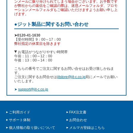
ンメールに振り分けられてしまう場合がございます。お手数です
が弊社からの返信をご確認の際は、迷惑メールフォルダ、プロモ
ーションメールフォルダもご確認いただけますようお願い申し上
げます。
●ジット製品に関するお問い合わせ
➤0120-41-1630
【受付時間】9：00～17：00
弊社指定の休業日を除きます
お電話がつながりやすい時間帯
午前：11：00～12：00
午後：13：00～14：00
こちらの番号でご注文に関するお問い合せはお受け致しかねま
す。
ご注文に関するお問合せは
jitstore@jit-c.co.jp
宛にメールでお願い
いたします。
➤
support@jit-c.co.jp
ご利用ガイド
FAX注文書
サポート体制
お問合わせ
個人情報の取り扱いについて
メルマガ登録はこちら