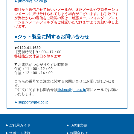
➤
jitstore@jit-c.co.jp
弊社から送信させて頂いたメールが、迷惑メールやプロモーショ
ンメールに振り分けられてしまう場合がございます。お手数です
が弊社からの返信をご確認の際は、迷惑メールフォルダ、プロモ
ーションメールフォルダもご確認いただけますようお願い申し上
げます。
●ジット製品に関するお問い合わせ
➤0120-41-1630
【受付時間】9：00～17：00
弊社指定の休業日を除きます
お電話がつながりやすい時間帯
午前：11：00～12：00
午後：13：00～14：00
こちらの番号でご注文に関するお問い合せはお受け致しかねま
す。
ご注文に関するお問合せは
jitstore@jit-c.co.jp
宛にメールでお願い
いたします。
➤
support@jit-c.co.jp
ご利用ガイド
FAX注文書
サポート体制
お問合わせ