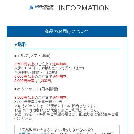
INFORMATION
商品のお届けについて
●送料
■宅配便(ヤマト運輸)
3,500円以上
のご注文で
送料無料
。
未満は624円～。(地域によって異なります)
※沖縄県・離島・一部地域
5,000円以上
のご注文で
送料無料
。
5,000円未満
は
1,200円
。
■ゆうパケット(日本郵便)
3,500円以上
のご注文で
送料無料
。
3,500円未満は全国一律220円。
※ゆうパケットは、郵便ポストへの投函となります。
お届け日時指定および代金引換はご利用頂けません。
お届け指定日・時間をご希望の場合は、配送方法に宅配便をご選
択ください。
「商品数量や大きさにより梱包しきれない場合」