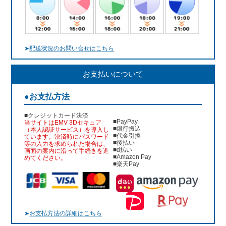
➤
配送状況のお問い合せはこちら
お支払いについて
●お支払方法
■クレジットカード決済
■PayPay
当サイトはEMV 3Dセキュア
■銀行振込
（本人認証サービス）を導入し
■代金引換
ています。決済時にパスワード
■後払い
等の入力を求められた場合は、
■d払い
画面の案内に沿って手続きを進
■Amazon Pay
めてください。
■楽天Pay
➤
お支払方法の詳細はこちら