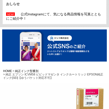
おしらせ
公式Instagramにて、気になる商品情報を写真ととも
NEW!
にご紹介中！
HOME
純正インク型番別
純正 エプソン ICVM58 ビビッドマゼンタ インクカートリッジ EPSON純正
インク[SEI]【ゆうパケット対応不可】