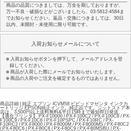
商品の品質につきましては、万全を期しておりますが、
万一不良・破損などがございましたら、03-5812-4584ま
でお知らせください。返品・交換につきましては、30日
以内、未開封・未使用に限り可能です。
入荷お知らせメールについて
入荷お知らせボタンを押下して、メールアドレスを登
録してください。
商品が入荷した際にメールでお知らせいたします。
商品の入荷やご注文を確定するものではありません。
商品詳細 | 純正 エプソン ICVM58 ビビッドマゼンタ インクカ
ートリッジ EPSON純正インク。純正品です。ジットストア本
店は、3,500円以上送料無料&平日15時まで最短即日発送。
【適合プリンタ】 PX-F10000 / PX-F100C2 / PX-F100C8 / PX-
F100C9 / PX-F10C6 / PX-F10PSPC / PX-F10RC / PX-
F10RC2 / PX-F8000 / PX-F8000M / PX-F8000MS / PX-F80C2
/ PX-F80C6 / PX-F80C8 / PX-F80C9 / PX-F80MSBU / PX-