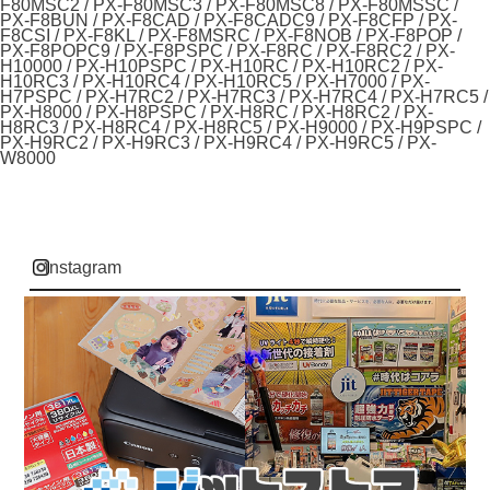
F80MSC2 / PX-F80MSC3 / PX-F80MSC8 / PX-F80MSSC /
PX-F8BUN / PX-F8CAD / PX-F8CADC9 / PX-F8CFP / PX-
F8CSI / PX-F8KL / PX-F8MSRC / PX-F8NOB / PX-F8POP /
PX-F8POPC9 / PX-F8PSPC / PX-F8RC / PX-F8RC2 / PX-
H10000 / PX-H10PSPC / PX-H10RC / PX-H10RC2 / PX-
H10RC3 / PX-H10RC4 / PX-H10RC5 / PX-H7000 / PX-
H7PSPC / PX-H7RC2 / PX-H7RC3 / PX-H7RC4 / PX-H7RC5 /
PX-H8000 / PX-H8PSPC / PX-H8RC / PX-H8RC2 / PX-
H8RC3 / PX-H8RC4 / PX-H8RC5 / PX-H9000 / PX-H9PSPC /
PX-H9RC2 / PX-H9RC3 / PX-H9RC4 / PX-H9RC5 / PX-
W8000
instagram