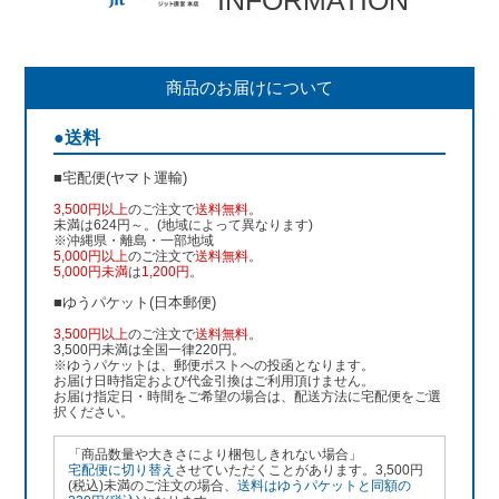
商品のお届けについて
●送料
■宅配便(ヤマト運輸)
3,500円以上
のご注文で
送料無料
。
未満は624円～。(地域によって異なります)
※沖縄県・離島・一部地域
5,000円以上
のご注文で
送料無料
。
5,000円未満
は
1,200円
。
■ゆうパケット(日本郵便)
3,500円以上
のご注文で
送料無料
。
3,500円未満は全国一律220円。
※ゆうパケットは、郵便ポストへの投函となります。
お届け日時指定および代金引換はご利用頂けません。
お届け指定日・時間をご希望の場合は、配送方法に宅配便をご選
択ください。
「商品数量や大きさにより梱包しきれない場合」
宅配便に切り替え
させていただくことがあります。3,500円
(税込)未満のご注文の場合、
送料はゆうパケットと同額の