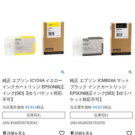
純正 エプソン ICY24A イエロー
純正 エプソン ICMB24A マット
インクカートリッジ EPSON純正
ブラック インクカートリッジ
インク[SEI]【ゆうパケット対応
EPSON純正インク[SEI]【ゆうパ
不可】
ケット対応不可】
当店通常価格
¥
4,813
税込
当店通常価格
¥
4,813
税込
在庫切れ
在庫切れ
JAN:4548056783042
JAN:4548056783035
詳細を見る
詳細を見る