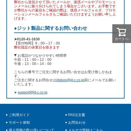
弊社から送信させて頂いたメールが、迷惑メールやプロモーショ
ンメールに振り分けられてしまう場合がございます。お手数です
が弊社からの返信をご確認の際は、迷惑メールフォルダ、プロモ
ーションメールフォルダもご確認いただけますようお願い申し上
げます。
●ジット製品に関するお問い合わせ
カートへ
➤0120-41-1630
【受付時間】9：00～17：00
弊社指定の休業日を除きます
お電話がつながりやすい時間帯
午前：11：00～12：00
午後：13：00～14：00
こちらの番号でご注文に関するお問い合せはお受け致しかねま
す。
ご注文に関するお問合せは
jitstore@jit-c.co.jp
宛にメールでお願い
いたします。
➤
support@jit-c.co.jp
ご利用ガイド
FAX注文書
サポート体制
お問合わせ
個人情報の取り扱いについて
メルマガ登録はこちら