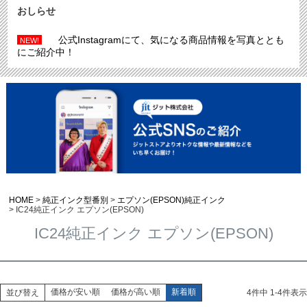
おしらせ
公式Instagramにて、気になる商品情報を写真ととも
NEW!
にご紹介中！
HOME
純正インク型番別
エプソン(EPSON)純正インク
IC24純正インク エプソン(EPSON)
IC24純正インク エプソン(EPSON)
価格が安い順
価格が高い順
新着順
並び替え
4
件中
1
-
4
件表示