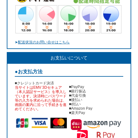
➤
配送状況のお問い合せはこちら
お支払いについて
●お支払方法
■クレジットカード決済
■PayPay
当サイトはEMV 3Dセキュア
■銀行振込
（本人認証サービス）を導入し
■代金引換
ています。決済時にパスワード
■後払い
等の入力を求められた場合は、
■d払い
画面の案内に沿って手続きを進
■Amazon Pay
めてください。
■楽天Pay