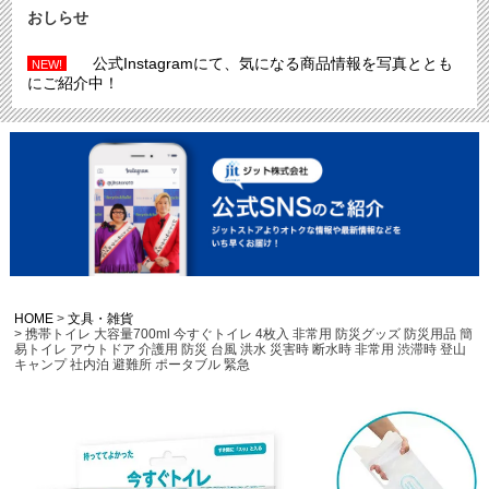
おしらせ
公式Instagramにて、気になる商品情報を写真ととも
NEW!
にご紹介中！
HOME
文具・雑貨
携帯トイレ 大容量700ml 今すぐトイレ 4枚入 非常用 防災グッズ 防災用品 簡
易トイレ アウトドア 介護用 防災 台風 洪水 災害時 断水時 非常用 渋滞時 登山
キャンプ 社内泊 避難所 ポータブル 緊急