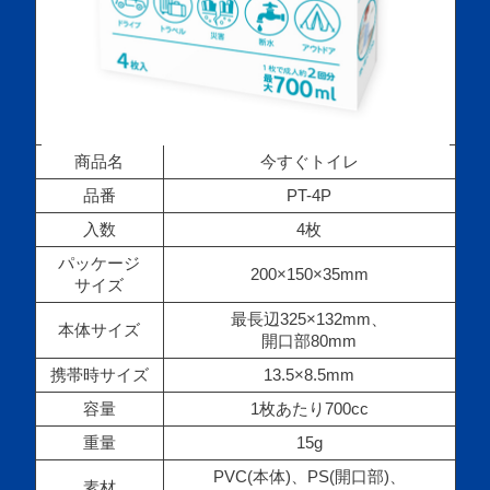
商品名
今すぐトイレ
品番
PT-4P
入数
4枚
パッケージ
200×150×35mm
サイズ
最長辺325×132mm、
本体サイズ
開口部80mm
携帯時サイズ
13.5×8.5mm
容量
1枚あたり700cc
重量
15g
PVC(本体)、PS(開口部)、
素材