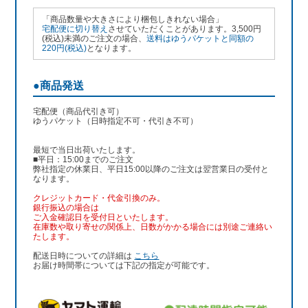
「商品数量や大きさにより梱包しきれない場合」
宅配便に切り替え
させていただくことがあります。3,500円
(税込)未満のご注文の場合、
送料はゆうパケットと同額の
220円(税込)
となります。
●商品発送
宅配便（商品代引き可）
ゆうパケット（日時指定不可・代引き不可）
最短で当日出荷いたします。
■平日：15:00までのご注文
弊社指定の休業日、平日15:00以降のご注文は翌営業日の受付と
なります。
クレジットカード・代金引換のみ。
銀行振込
の場合は
ご入金確認日を受付日といたします。
在庫数や取り寄せの関係上、日数がかかる場合には別途ご連絡い
たします。
配送日時についての詳細は
こちら
お届け時間帯については下記の指定が可能です。