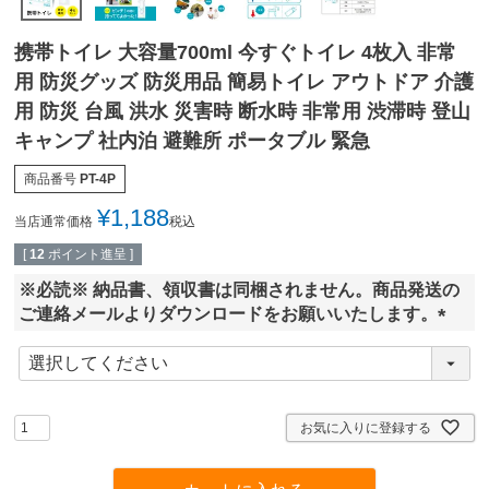
携帯トイレ 大容量700ml 今すぐトイレ 4枚入 非常
用 防災グッズ 防災用品 簡易トイレ アウトドア 介護
用 防災 台風 洪水 災害時 断水時 非常用 渋滞時 登山
キャンプ 社内泊 避難所 ポータブル 緊急
商品番号
PT-4P
¥
1,188
当店通常価格
税込
[
12
ポイント進呈 ]
※必読※ 納品書、領収書は同梱されません。商品発送の
ご連絡メールよりダウンロードをお願いいたします。
(
必
須
)
お気に入りに登録する