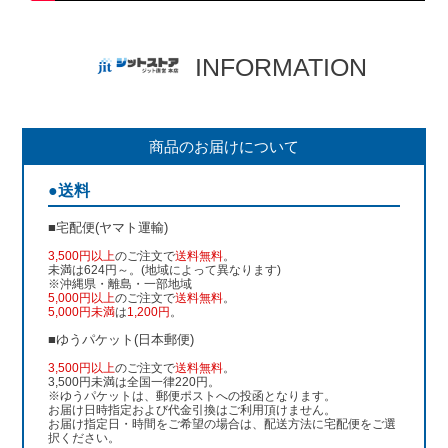
INFORMATION
商品のお届けについて
●送料
■宅配便(ヤマト運輸)
3,500円以上
のご注文で
送料無料
。
未満は624円～。(地域によって異なります)
※沖縄県・離島・一部地域
5,000円以上
のご注文で
送料無料
。
5,000円未満
は
1,200円
。
■ゆうパケット(日本郵便)
3,500円以上
のご注文で
送料無料
。
3,500円未満は全国一律220円。
※ゆうパケットは、郵便ポストへの投函となります。
お届け日時指定および代金引換はご利用頂けません。
お届け指定日・時間をご希望の場合は、配送方法に宅配便をご選
択ください。