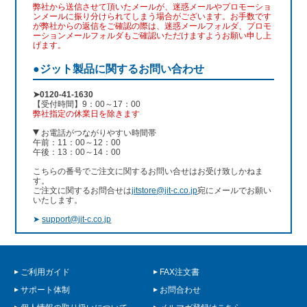
弊社から送信させて頂いたメールが、迷惑メールやプロモーショ
ンメールに振り分けられてしまう場合がございます。お手数です
が弊社からの返信をご確認の際は、迷惑メールフォルダ、プロモ
ーションメールフォルダもご確認いただけますようお願い申し上
げます。
●ジット製品に関するお問い合わせ
➤0120-41-1630
【受付時間】9：00～17：00
弊社指定の休業日を除きます
お電話がつながりやすい時間帯
午前：11：00～12：00
午後：13：00～14：00
こちらの番号でご注文に関するお問い合せはお受け致しかねま
す。
ご注文に関するお問合せは
jitstore@jit-c.co.jp
宛にメールでお願い
いたします。
➤
support@jit-c.co.jp
ご利用ガイド
FAX注文書
サポート体制
お問合わせ