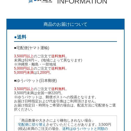
INFORMATION
商品のお届けについて
●送料
■宅配便(ヤマト運輸)
3,500円以上
のご注文で
送料無料
。
未満は624円～。(地域によって異なります)
※沖縄県・離島・一部地域
5,000円以上
のご注文で
送料無料
。
5,000円未満
は
1,200円
。
■ゆうパケット(日本郵便)
3,500円以上
のご注文で
送料無料
。
3,500円未満は全国一律220円。
※ゆうパケットは、郵便ポストへの投函となります。
お届け日時指定および代金引換はご利用頂けません。
お届け指定日・時間をご希望の場合は、配送方法に宅配便をご選
択ください。
「商品数量や大きさにより梱包しきれない場合」
宅配便に切り替え
させていただくことがあります。3,500円
(税込)未満のご注文の場合、
送料はゆうパケットと同額の